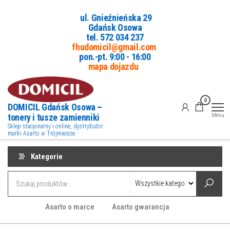
Przejdź
ul. Gnieźnieńska 29
do
Gdańsk Osowa
treści
tel. 5
72 034 237
fhudomicil@gmail.com
pon.-pt. 9:00 - 16:00
mapa dojazdu
0
DOMICIL Gdańsk Osowa –
tonery i tusze zamienniki
Menu
Sklep stacjonarny i online, dystrybutor
marki Asarto w Trójmieście.
Kategorie
Asarto o marce
Asarto gwarancja