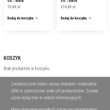
str. | black
str. | black
73,00
zł
274,00
zł
Dodaj do koszyka
Dodaj do koszyka
KOSZYK
Brak produktów w koszyku.
Zamieszczone marki i nazwy drukarek i materiałów
OEM to zastrzeżone znaki ich producentów. Zostały
użyte wyłącznie w celach informacyjnych.
Mimo dołożenia wszelkich starań nie gwarantujemy,