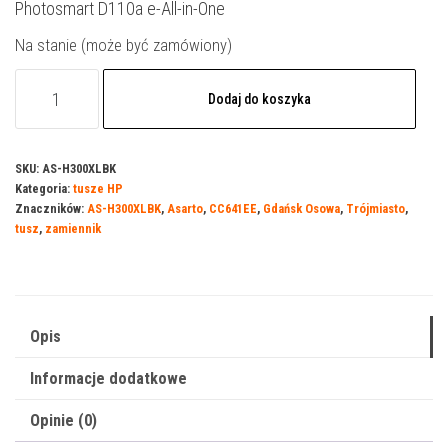
Photosmart D110a e-All-in-One
Na stanie (może być zamówiony)
ilość
Dodaj do koszyka
Tusz
Asarto
do
SKU:
AS-H300XLBK
Kategoria:
tusze HP
HP
Znaczników:
AS-H300XLBK
,
Asarto
,
CC641EE
,
Gdańsk Osowa
,
Trójmiasto
,
300BXL
tusz
,
zamiennik
|
CC641EE
|
755
Opis
str.
Informacje dodatkowe
|
black
Opinie (0)