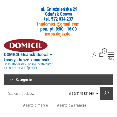
Przejdź
ul. Gnieźnieńska 29
do
Gdańsk Osowa
treści
tel. 5
72 034 237
fhudomicil@gmail.com
pon.-pt. 9:00 - 16:00
mapa dojazdu
0
DOMICIL Gdańsk Osowa –
tonery i tusze zamienniki
Menu
Sklep stacjonarny i online, dystrybutor
marki Asarto w Trójmieście.
Kategorie
Asarto o marce
Asarto gwarancja