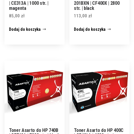
| CE313A | 1000 str. |
201BXN | CF400X | 2800
magenta
str. | black
85,00
zł
113,00
zł
Dodaj do koszyka
Dodaj do koszyka
Toner Asarto do HP 740B
Toner Asarto do HP 400C