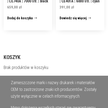
| CE740A | 7000 str. | black
| CE401A | 6000 str. | cyan
659,00
zł
391,00
zł
Dodaj do koszyka
Dowiedz się więcej
KOSZYK
Brak produktów w koszyku.
Zamieszczone marki i nazwy drukarek i materiałów
OEM to zastrzeżone znaki ich producentów. Zostały
użyte wyłącznie w celach informacyjnych.
Mimo dołożenia wszelkich starań nie gwarantujemy,