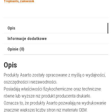
Trójmiasto
,
zamiennik
|
CF401A
|
1400
Opis
str.
Informacje dodatkowe
|
cyan
Opinie (0)
Opis
Produkty Asarto zostały opracowane z myślą o wydajności,
oszczędności i niezawodności.
Posiadają właściwości fizykochemiczne oraz techniczne
równe lub wyższe niż produkt producenta drukarki.
Oznacza to, że produkty Asarto pozwalają na wydrukowanie
znacznie większej liczby stron niż materiały OEM.