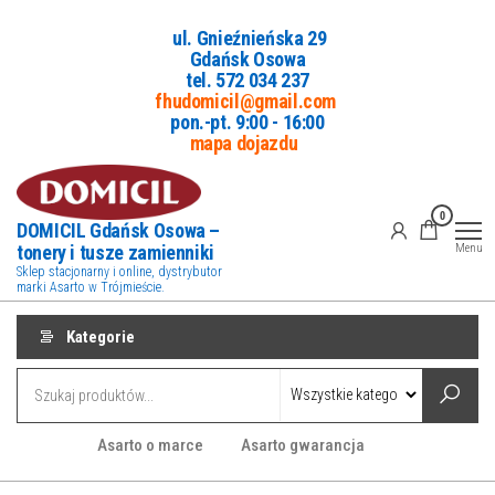
Przejdź
ul. Gnieźnieńska 29
do
Gdańsk Osowa
treści
tel. 5
72 034 237
fhudomicil@gmail.com
pon.-pt. 9:00 - 16:00
mapa dojazdu
0
DOMICIL Gdańsk Osowa –
tonery i tusze zamienniki
Menu
Sklep stacjonarny i online, dystrybutor
marki Asarto w Trójmieście.
Kategorie
Asarto o marce
Asarto gwarancja