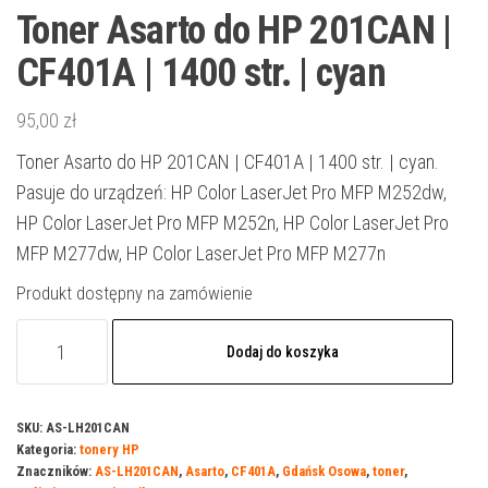
Toner Asarto do HP 201CAN |
CF401A | 1400 str. | cyan
95,00
zł
Toner Asarto do HP 201CAN | CF401A | 1400 str. | cyan.
Pasuje do urządzeń: HP Color LaserJet Pro MFP M252dw,
HP Color LaserJet Pro MFP M252n, HP Color LaserJet Pro
MFP M277dw, HP Color LaserJet Pro MFP M277n
Produkt dostępny na zamówienie
ilość
Dodaj do koszyka
Toner
Asarto
do
SKU:
AS-LH201CAN
Kategoria:
tonery HP
HP
Znaczników:
AS-LH201CAN
,
Asarto
,
CF401A
,
Gdańsk Osowa
,
toner
,
201CAN