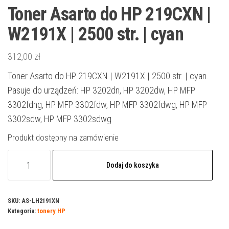
Toner Asarto do HP 219CXN |
W2191X | 2500 str. | cyan
312,00
zł
Toner Asarto do HP 219CXN | W2191X | 2500 str. | cyan.
Pasuje do urządzeń: HP 3202dn, HP 3202dw, HP MFP
3302fdng, HP MFP 3302fdw, HP MFP 3302fdwg, HP MFP
3302sdw, HP MFP 3302sdwg
Produkt dostępny na zamówienie
ilość
Dodaj do koszyka
Toner
Asarto
do
SKU:
AS-LH2191XN
Kategoria:
tonery HP
HP
219CXN