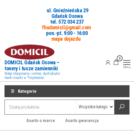
Przejdź
ul. Gnieźnieńska 29
do
Gdańsk Osowa
treści
tel. 5
72 034 237
fhudomicil@gmail.com
pon.-pt. 9:00 - 16:00
mapa dojazdu
0
DOMICIL Gdańsk Osowa –
tonery i tusze zamienniki
Menu
Sklep stacjonarny i online, dystrybutor
marki Asarto w Trójmieście.
Kategorie
Asarto o marce
Asarto gwarancja