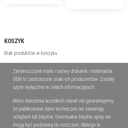
KOSZYK
Brak produktów w koszyku.
Zamieszczone marki i nazwy drukarek i materiałów
OEM to zastrzeżone znaki ich producentów. Zostały
użyte wyłącznie w celach informacyjnych.
Mimo dołożenia wszelkich starań nie gwarantujemy,
że publikowane dane techniczne nie zawierają
uchybień lub błędów. Ewentualne błędne opisy nie
mogą być podstawą do roszczeń, dlatego w