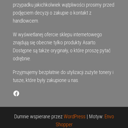
przypadku jakichkolwiek wątpliwości prosimy przed
podjęciem decyzji o zakupie o kontakt z
handlowcem.
W wyświetlanej ofercie sklepu internetowego
znajdują się obecnie tylko produkty Asarto.
Dostępne są także oryginały, o które proszę pytać
odrębnie.
Przyjmujemy bezpłatnie do utylizacji zużyte tonery i
tusze, które były zakupione u nas.
Facebook
Dumnie wspierane przez
WordPress
|
Motyw:
Envo
Shopper