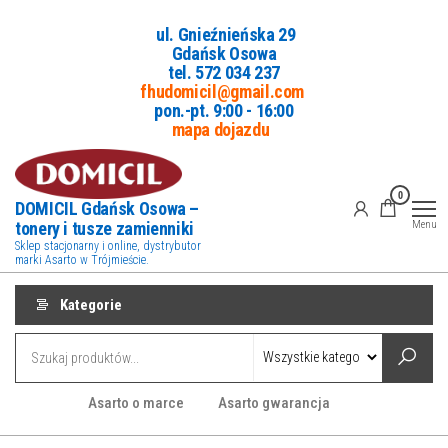
Przejdź
ul. Gnieźnieńska 29
do
Gdańsk Osowa
treści
tel. 5
72 034 237
fhudomicil@gmail.com
pon.-pt. 9:00 - 16:00
mapa dojazdu
0
DOMICIL Gdańsk Osowa –
tonery i tusze zamienniki
Menu
Sklep stacjonarny i online, dystrybutor
marki Asarto w Trójmieście.
Kategorie
Asarto o marce
Asarto gwarancja