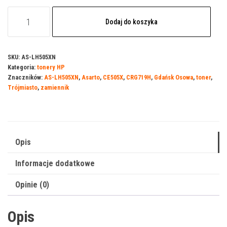
ilość
Dodaj do koszyka
Toner
Asarto
do
SKU:
AS-LH505XN
Kategoria:
tonery HP
HP
Znaczników:
AS-LH505XN
,
Asarto
,
CE505X
,
CRG719H
,
Gdańsk Osowa
,
toner
,
05BXN
Trójmiasto
,
zamiennik
|
CE505X
|
6500
Opis
str.
Informacje dodatkowe
|
black
Opinie (0)
Opis