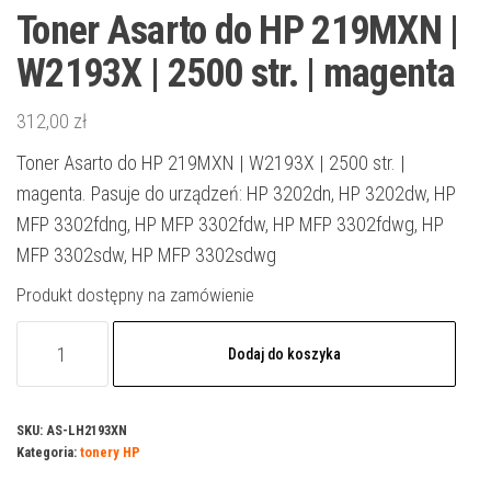
Toner Asarto do HP 219MXN |
W2193X | 2500 str. | magenta
312,00
zł
Toner Asarto do HP 219MXN | W2193X | 2500 str. |
magenta. Pasuje do urządzeń: HP 3202dn, HP 3202dw, HP
MFP 3302fdng, HP MFP 3302fdw, HP MFP 3302fdwg, HP
MFP 3302sdw, HP MFP 3302sdwg
Produkt dostępny na zamówienie
ilość
Dodaj do koszyka
Toner
Asarto
do
SKU:
AS-LH2193XN
Kategoria:
tonery HP
HP
219MXN