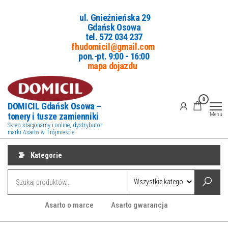
Przejdź
ul. Gnieźnieńska 29
do
Gdańsk Osowa
treści
tel. 5
72 034 237
fhudomicil@gmail.com
pon.-pt. 9:00 - 16:00
mapa dojazdu
0
DOMICIL Gdańsk Osowa –
tonery i tusze zamienniki
Menu
Sklep stacjonarny i online, dystrybutor
marki Asarto w Trójmieście.
Kategorie
Asarto o marce
Asarto gwarancja