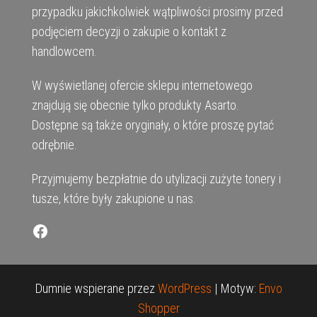
przypadku jakichkolwiek wątpliwości prosimy przed
podjęciem decyzji o zakupie o kontakt z
handlowcem.
W wyświetlanej ofercie sklepu internetowego
znajdują się obecnie tylko produkty Asarto.
Dostępne są także oryginały, o które proszę pytać
odrębnie.
Przyjmujemy bezpłatnie do utylizacji zużyte tonery i
tusze, które były zakupione u nas.
Facebook
Dumnie wspierane przez
WordPress
|
Motyw:
Envo
Shopper