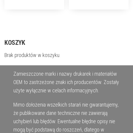
KOSZYK
Brak produktów w koszyku.
Zamieszczone marki i nazwy drukarek i materiałów
OEM to zastrzeżone znaki ich producentów. Zostały
użyte wyłącznie w celach informacyjnych.
Mimo dołożenia wszelkich starań nie gwarantujemy,
że publikowane dane techniczne nie zawierają
uchybień lub błędów. Ewentualne błędne opisy nie
mogą być podstawą do roszczeń, dlatego w