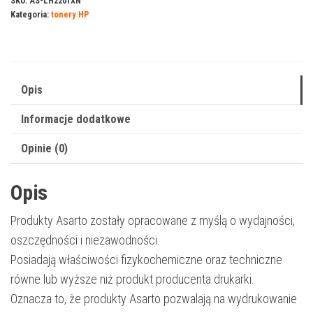
SKU:
AS-LH2201XN
Kategoria:
tonery HP
HP
220CXN
|
W2201X
Opis
|
5500
Informacje dodatkowe
str.
Opinie (0)
|
cyan
Opis
Produkty Asarto zostały opracowane z myślą o wydajności,
oszczędności i niezawodności.
Posiadają właściwości fizykochemiczne oraz techniczne
równe lub wyższe niż produkt producenta drukarki.
Oznacza to, że produkty Asarto pozwalają na wydrukowanie