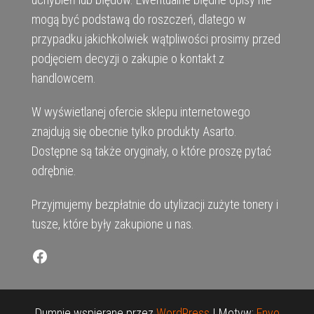
mogą być podstawą do roszczeń, dlatego w
przypadku jakichkolwiek wątpliwości prosimy przed
podjęciem decyzji o zakupie o kontakt z
handlowcem.
W wyświetlanej ofercie sklepu internetowego
znajdują się obecnie tylko produkty Asarto.
Dostępne są także oryginały, o które proszę pytać
odrębnie.
Przyjmujemy bezpłatnie do utylizacji zużyte tonery i
tusze, które były zakupione u nas.
Facebook
Dumnie wspierane przez
WordPress
|
Motyw:
Envo