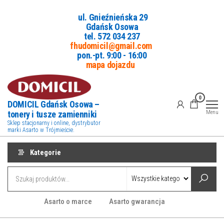
Przejdź
ul. Gnieźnieńska 29
do
Gdańsk Osowa
treści
tel. 5
72 034 237
fhudomicil@gmail.com
pon.-pt. 9:00 - 16:00
mapa dojazdu
0
DOMICIL Gdańsk Osowa –
tonery i tusze zamienniki
Menu
Sklep stacjonarny i online, dystrybutor
marki Asarto w Trójmieście.
Kategorie
Asarto o marce
Asarto gwarancja