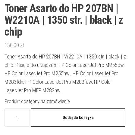
Toner Asarto do HP 207BN |
W2210A | 1350 str. | black | z
chip
130,00
zł
Toner Asarto do HP 207BN | W2210A | 1350 str. | black | z
chip. Pasuje do urządzeń: HP Color LaserJet Pro M255dw.,
HP Color LaserJet Pro M255nw., HP Color LaserJet Pro
M283fdn, HP Color LaserJet Pro M283fdw, HP Color
LaserJet Pro MFP M282nw.
Produkt dostępny na zamówienie
ilość
Dodaj do koszyka
Toner
Asarto