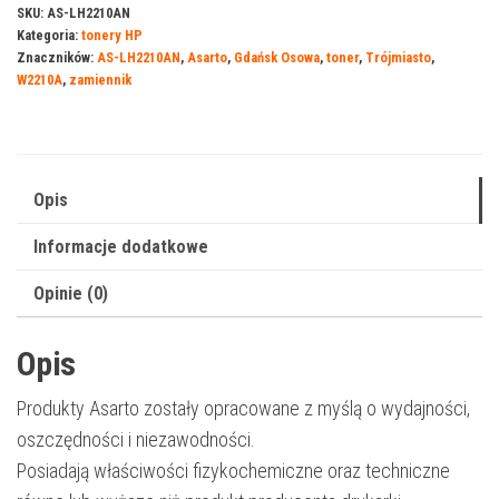
do
SKU:
AS-LH2210AN
Kategoria:
tonery HP
HP
Znaczników:
AS-LH2210AN
,
Asarto
,
Gdańsk Osowa
,
toner
,
Trójmiasto
,
207BN
W2210A
,
zamiennik
|
W2210A
|
1350
Opis
str.
Informacje dodatkowe
|
black
Opinie (0)
|
z
Opis
chip
Produkty Asarto zostały opracowane z myślą o wydajności,
oszczędności i niezawodności.
Posiadają właściwości fizykochemiczne oraz techniczne