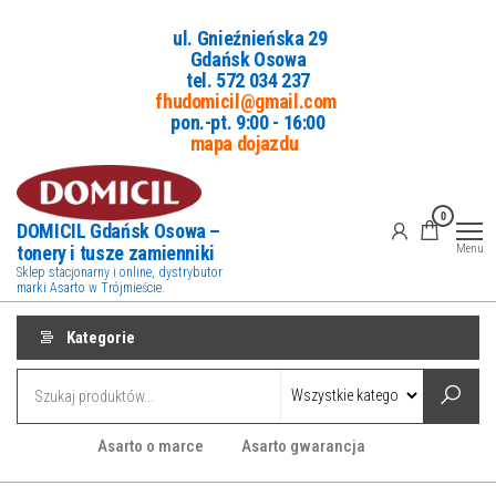
Przejdź
ul. Gnieźnieńska 29
do
Gdańsk Osowa
treści
tel. 5
72 034 237
fhudomicil@gmail.com
pon.-pt. 9:00 - 16:00
mapa dojazdu
0
DOMICIL Gdańsk Osowa –
tonery i tusze zamienniki
Menu
Sklep stacjonarny i online, dystrybutor
marki Asarto w Trójmieście.
Kategorie
Asarto o marce
Asarto gwarancja