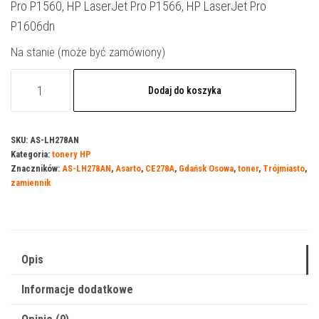
Pro P1560, HP LaserJet Pro P1566, HP LaserJet Pro
P1606dn
Na stanie (może być zamówiony)
ilość
Dodaj do koszyka
Toner
Asarto
do
SKU:
AS-LH278AN
Kategoria:
tonery HP
HP
Znaczników:
AS-LH278AN
,
Asarto
,
CE278A
,
Gdańsk Osowa
,
toner
,
Trójmiasto
,
78BN
zamiennik
|
CE278A
|
2100
Opis
str.
Informacje dodatkowe
|
black