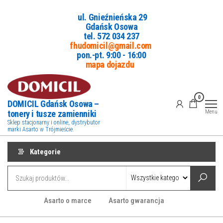
Przejdź
ul. Gnieźnieńska 29
do
Gdańsk Osowa
treści
tel. 5
72 034 237
fhudomicil@gmail.com
pon.-pt. 9:00 - 16:00
mapa dojazdu
0
DOMICIL Gdańsk Osowa –
tonery i tusze zamienniki
Menu
Sklep stacjonarny i online, dystrybutor
marki Asarto w Trójmieście.
Kategorie
Asarto o marce
Asarto gwarancja