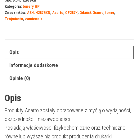
SKU:
AS-LH287BXN
Kategoria:
tonery HP
HP
Znaczników:
AS-LH287BXN
,
Asarto
,
CF287X
,
Gdańsk Osowa
,
toner
,
287BXN
Trójmiasto
,
zamiennik
|
CF287X
|
18000
Opis
str.
Informacje dodatkowe
|
black
Opinie (0)
Opis
Produkty Asarto zostały opracowane z myślą o wydajności,
oszczędności i niezawodności.
Posiadają właściwości fizykochemiczne oraz techniczne
równe lub wyższe niż produkt producenta drukarki.