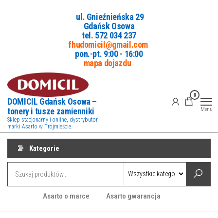
Przejdź
ul. Gnieźnieńska 29
do
Gdańsk Osowa
treści
tel. 5
72 034 237
fhudomicil@gmail.com
pon.-pt. 9:00 - 16:00
mapa dojazdu
0
DOMICIL Gdańsk Osowa –
tonery i tusze zamienniki
Menu
Sklep stacjonarny i online, dystrybutor
marki Asarto w Trójmieście.
Kategorie
Asarto o marce
Asarto gwarancja