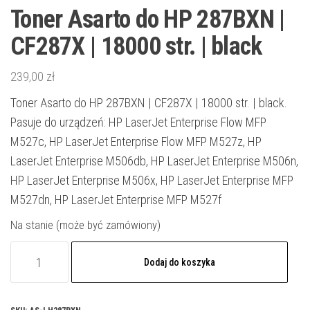
Toner Asarto do HP 287BXN |
CF287X | 18000 str. | black
239,00
zł
Toner Asarto do HP 287BXN | CF287X | 18000 str. | black.
Pasuje do urządzeń: HP LaserJet Enterprise Flow MFP
M527c, HP LaserJet Enterprise Flow MFP M527z, HP
LaserJet Enterprise M506db, HP LaserJet Enterprise M506n,
HP LaserJet Enterprise M506x, HP LaserJet Enterprise MFP
M527dn, HP LaserJet Enterprise MFP M527f
Na stanie (może być zamówiony)
ilość
Dodaj do koszyka
Toner
Asarto
do