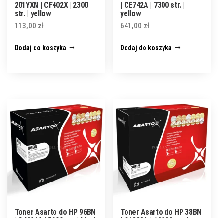
201YXN | CF402X | 2300
| CE742A | 7300 str. |
str. | yellow
yellow
113,00
zł
641,00
zł
Dodaj do koszyka
Dodaj do koszyka
Toner Asarto do HP 96BN
Toner Asarto do HP 38BN