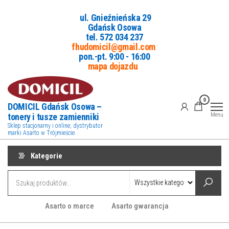
Przejdź
ul. Gnieźnieńska 29
do
Gdańsk Osowa
treści
tel. 5
72 034 237
fhudomicil@gmail.com
pon.-pt. 9:00 - 16:00
mapa dojazdu
0
DOMICIL Gdańsk Osowa –
tonery i tusze zamienniki
Menu
Sklep stacjonarny i online, dystrybutor
marki Asarto w Trójmieście.
Kategorie
Asarto o marce
Asarto gwarancja