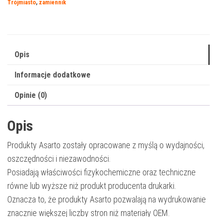
Trójmiasto
,
zamiennik
|
CF360X
|
12500
Opis
str.
Informacje dodatkowe
|
black
Opinie (0)
Opis
Produkty Asarto zostały opracowane z myślą o wydajności,
oszczędności i niezawodności.
Posiadają właściwości fizykochemiczne oraz techniczne
równe lub wyższe niż produkt producenta drukarki.
Oznacza to, że produkty Asarto pozwalają na wydrukowanie
znacznie większej liczby stron niż materiały OEM.