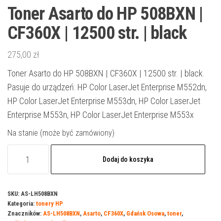
Toner Asarto do HP 508BXN |
CF360X | 12500 str. | black
275,00
zł
Toner Asarto do HP 508BXN | CF360X | 12500 str. | black.
Pasuje do urządzeń: HP Color LaserJet Enterprise M552dn,
HP Color LaserJet Enterprise M553dn, HP Color LaserJet
Enterprise M553n, HP Color LaserJet Enterprise M553x
Na stanie (może być zamówiony)
ilość
Dodaj do koszyka
Toner
Asarto
do
SKU:
AS-LH508BXN
Kategoria:
tonery HP
HP
Znaczników:
AS-LH508BXN
,
Asarto
,
CF360X
,
Gdańsk Osowa
,
toner
,
508BXN