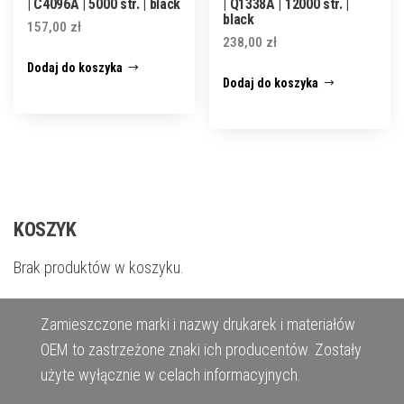
| C4096A | 5000 str. | black
| Q1338A | 12000 str. |
black
157,00
zł
238,00
zł
Dodaj do koszyka
Dodaj do koszyka
KOSZYK
Brak produktów w koszyku.
Zamieszczone marki i nazwy drukarek i materiałów
OEM to zastrzeżone znaki ich producentów. Zostały
użyte wyłącznie w celach informacyjnych.