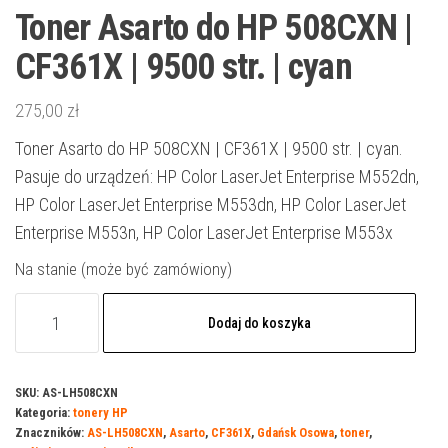
Toner Asarto do HP 508CXN |
CF361X | 9500 str. | cyan
275,00
zł
Toner Asarto do HP 508CXN | CF361X | 9500 str. | cyan.
Pasuje do urządzeń: HP Color LaserJet Enterprise M552dn,
HP Color LaserJet Enterprise M553dn, HP Color LaserJet
Enterprise M553n, HP Color LaserJet Enterprise M553x
Na stanie (może być zamówiony)
ilość
Dodaj do koszyka
Toner
Asarto
do
SKU:
AS-LH508CXN
Kategoria:
tonery HP
HP
Znaczników:
AS-LH508CXN
,
Asarto
,
CF361X
,
Gdańsk Osowa
,
toner
,
508CXN