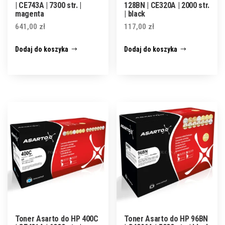
| CE743A | 7300 str. |
128BN | CE320A | 2000 str.
magenta
| black
641,00
zł
117,00
zł
Dodaj do koszyka
Dodaj do koszyka
Toner Asarto do HP 400C
Toner Asarto do HP 96BN