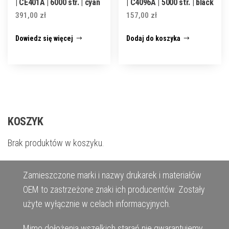
| CE401A | 6000 str. | cyan
| C4096A | 5000 str. | black
391,00
zł
157,00
zł
Dowiedz się więcej
Dodaj do koszyka
KOSZYK
Brak produktów w koszyku.
Zamieszczone marki i nazwy drukarek i materiałów
OEM to zastrzeżone znaki ich producentów. Zostały
użyte wyłącznie w celach informacyjnych.
Mimo dołożenia wszelkich starań nie gwarantujemy,