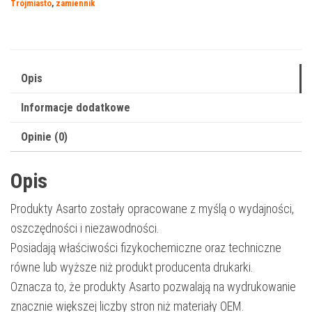
Trójmiasto
,
zamiennik
|
CF361X
|
9500
Opis
str.
Informacje dodatkowe
|
cyan
Opinie (0)
Opis
Produkty Asarto zostały opracowane z myślą o wydajności,
oszczędności i niezawodności.
Posiadają właściwości fizykochemiczne oraz techniczne
równe lub wyższe niż produkt producenta drukarki.
Oznacza to, że produkty Asarto pozwalają na wydrukowanie
znacznie większej liczby stron niż materiały OEM.