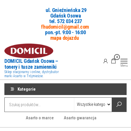
Przejdź
ul. Gnieźnieńska 29
do
Gdańsk Osowa
treści
tel. 5
72 034 237
fhudomicil@gmail.com
pon.-pt. 9:00 - 16:00
mapa dojazdu
0
DOMICIL Gdańsk Osowa –
tonery i tusze zamienniki
Menu
Sklep stacjonarny i online, dystrybutor
marki Asarto w Trójmieście.
Kategorie
Asarto o marce
Asarto gwarancja