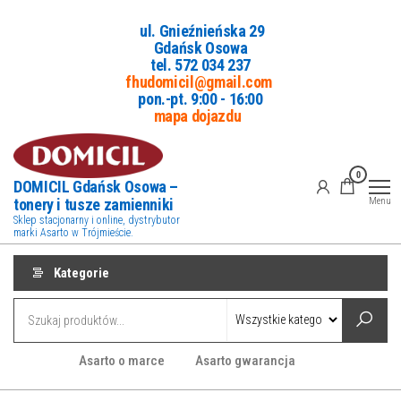
Przejdź
ul. Gnieźnieńska 29
do
Gdańsk Osowa
treści
tel. 5
72 034 237
fhudomicil@gmail.com
pon.-pt. 9:00 - 16:00
mapa dojazdu
0
DOMICIL Gdańsk Osowa –
tonery i tusze zamienniki
Menu
Sklep stacjonarny i online, dystrybutor
marki Asarto w Trójmieście.
Kategorie
Asarto o marce
Asarto gwarancja