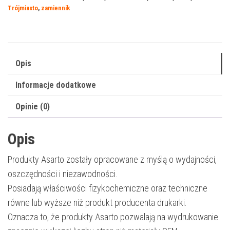
580BKN
Trójmiasto
,
zamiennik
|
TK-
580K
|
Opis
3500
Informacje dodatkowe
str.
|
Opinie (0)
black
Opis
Produkty Asarto zostały opracowane z myślą o wydajności,
oszczędności i niezawodności.
Posiadają właściwości fizykochemiczne oraz techniczne
równe lub wyższe niż produkt producenta drukarki.
Oznacza to, że produkty Asarto pozwalają na wydrukowanie