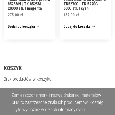
8525MN | TK-8525M |
TK5270C | TK-5270C |
20000 str. | magenta
6000 str. | cyan
275,00
zł
157,00
zł
Dodaj do koszyka
Dodaj do koszyka
KOSZYK
Brak produktów w koszyku.
Zamieszczone marki i nazwy drukarek i materiałów
OEM to zastrzeżone znaki ich producentów. Zostały
użyte wyłącznie w celach informacyjnych.