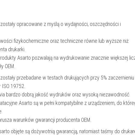
|
20000
 zostały opracowane z myślą o wydajności, oszczędności i
str.
|
iwości fizykochemiczne oraz techniczne równe lub wyższe niż
magenta
nta drukarki.
produkty Asarto pozwalają na wydrukowanie znacznie większej lic
ały OEM.
 zostały przebadane w testach drukujących przy 5% zaczernieniu
y ISO 19752.
wia bardzo dobrą jakość wydruków oraz wysoką niezawodność.
oatacyjne Asarto są w pełni kompatybilne z urządzeniem, do któr
e.
narusza warunków gwarancji producenta OEM.
Asarto objęte są dożywotnią gwarancją, natomiast taśmy do drukar