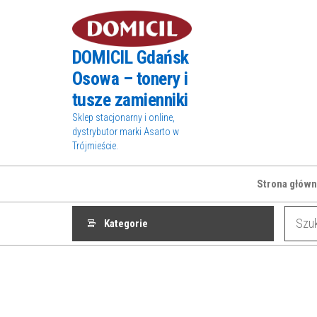
Przejdź
do
treści
DOMICIL Gdańsk
Osowa – tonery i
tusze zamienniki
Sklep stacjonarny i online,
dystrybutor marki Asarto w
Trójmieście.
Strona główn
Kategorie