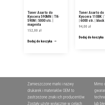
Toner Asarto do
Toner Asarto do
Kyocera 590MN | TK-
Kyocera 110BK |
590M | 5000 str. |
| 6000 str. | black
magenta
94,00
zł
152,00
zł
Dodaj do koszyka
Dodaj do koszyka
Zamieszczone marki i nazwy
Mimo d
drukarek i materiałów OEM to
gwaran
zastrzeżone znaki ich producentów.
techni
Zostały użyte wyłącznie w celach
lub bł