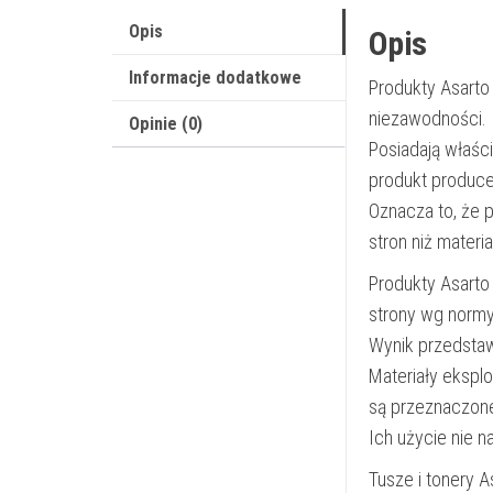
Opis
Opis
Informacje dodatkowe
Produkty Asarto
niezawodności.
Opinie (0)
Posiadają właśc
produkt produce
Oznacza to, że 
stron niż materi
Produkty Asarto
strony wg norm
Wynik przedsta
Materiały ekspl
są przeznaczon
Ich użycie nie 
Tusze i tonery 