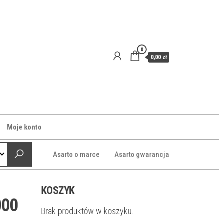
0
0,00 zł
Moje konto
Asarto o marce
Asarto gwarancja
KOSZYK
000
Brak produktów w koszyku.