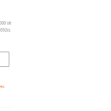
00 str.
052ci,
ner
,