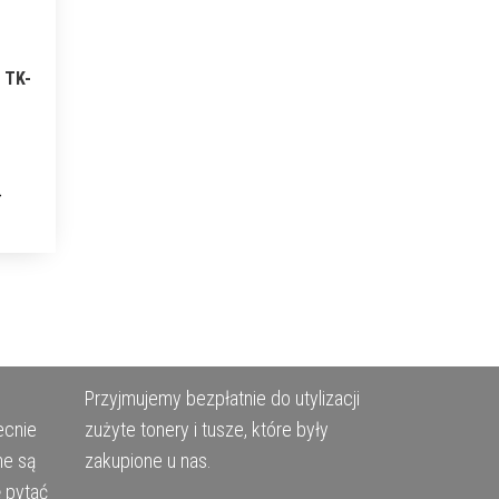
 TK-
Przyjmujemy bezpłatnie do utylizacji
ecnie
zużyte tonery i tusze, które były
ne są
zakupione u nas.
ę pytać