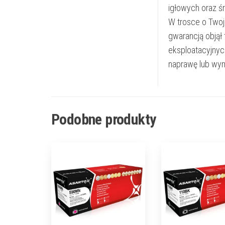
igłowych oraz ś
W trosce o Twoj
gwarancją objął
eksploatacyjnyc
naprawę lub wym
Podobne produkty