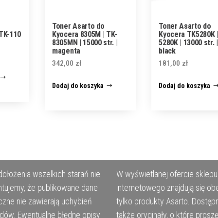
Toner Asarto do
Toner Asarto do
 TK-110
Kyocera 8305M | TK-
Kyocera TK5280K |
8305MN | 15000 str. |
5280K | 13000 str. |
magenta
black
342,00
zł
181,00
zł
Dodaj do koszyka
Dodaj do koszyka
ołożenia wszelkich starań nie
W wyświetlanej ofercie sklepu
tujemy, że publikowane dane
internetowego znajdują się ob
czne nie zawierają uchybień
tylko produkty Asarto. Dostęp
ędów. Ewentualne błędne opisy
także oryginały, o które prosz