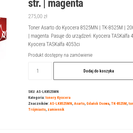
str. | magenta
275,00
zł
Toner Asarto do Kyocera 8525MN | TK-8525M | 200
| magenta. Pasuje do urządzeń: Kyocera TASKalfa 4
Kyocera TASKalfa 4053ci
Produkt dostępny na zamówienie
ilość
Dodaj do koszyka
Toner
Asarto
do
SKU:
AS-LK8525MN
Kategoria:
tonery Kyocera
Kyocera
Znaczników:
AS-LK8525MN
,
Asarto
,
Gdańsk Osowa
,
TK-8525M
,
to
8525MN
Trójmiasto
,
zamiennik
|
TK-
8525M