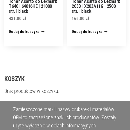
Toner Asarto do Lexmark
Toner Asarto do Lexmark
T640 | 64016HE | 21000
203B | X203A11G | 2500
str. | black
str. | black
431,00
zł
166,00
zł
Dodaj do koszyka
Dodaj do koszyka
KOSZYK
Brak produktów w koszyku.
Zamieszczone marki i nazwy drukarek i materiałów
OEM to zastrzeżone znaki ich producentów. Zostały
użyte wyłącznie w celach informacyjnych.