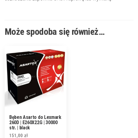
Może spodoba się również…
Bęben Asarto do Lexmark
260D | E260X22G | 30000
str. | black
151,00
zł