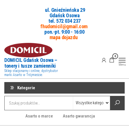
Przejdź
ul. Gnieźnieńska 29
do
Gdańsk Osowa
treści
tel. 5
72 034 237
fhudomicil@gmail.com
pon.-pt. 9:00 - 16:00
mapa dojazdu
0
DOMICIL Gdańsk Osowa –
tonery i tusze zamienniki
Menu
Sklep stacjonarny i online, dystrybutor
marki Asarto w Trójmieście.
Kategorie
Asarto o marce
Asarto gwarancja