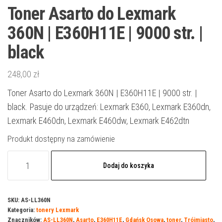
Toner Asarto do Lexmark
360N | E360H11E | 9000 str. |
black
248,00
zł
Toner Asarto do Lexmark 360N | E360H11E | 9000 str. |
black. Pasuje do urządzeń: Lexmark E360, Lexmark E360dn,
Lexmark E460dn, Lexmark E460dw, Lexmark E462dtn
Produkt dostępny na zamówienie
ilość
Dodaj do koszyka
Toner
Asarto
do
SKU:
AS-LL360N
Kategoria:
tonery Lexmark
Lexmark
Znaczników:
AS-LL360N
,
Asarto
,
E360H11E
,
Gdańsk Osowa
,
toner
,
Trójmiasto
,