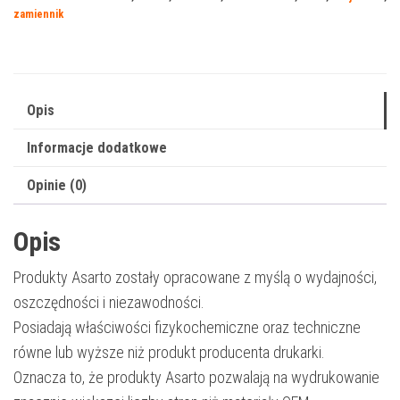
360N
zamiennik
|
E360H11E
|
9000
Opis
str.
Informacje dodatkowe
|
black
Opinie (0)
Opis
Produkty Asarto zostały opracowane z myślą o wydajności,
oszczędności i niezawodności.
Posiadają właściwości fizykochemiczne oraz techniczne
równe lub wyższe niż produkt producenta drukarki.
Oznacza to, że produkty Asarto pozwalają na wydrukowanie