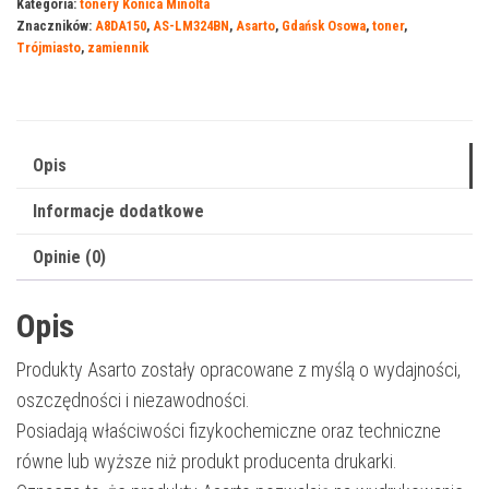
Kategoria:
tonery Konica Minolta
Konica-
Znaczników:
A8DA150
,
AS-LM324BN
,
Asarto
,
Gdańsk Osowa
,
toner
,
Minolta
Trójmiasto
,
zamiennik
324BN
|
A8DA150
|
Opis
28000
Informacje dodatkowe
str.
|
Opinie (0)
black
Opis
Produkty Asarto zostały opracowane z myślą o wydajności,
oszczędności i niezawodności.
Posiadają właściwości fizykochemiczne oraz techniczne
równe lub wyższe niż produkt producenta drukarki.