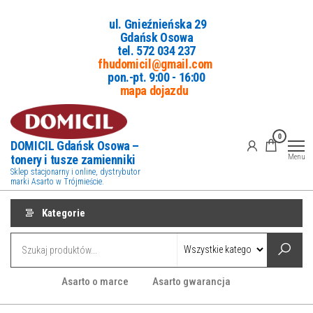
Przejdź
ul. Gnieźnieńska 29
do
Gdańsk Osowa
treści
tel. 5
72 034 237
fhudomicil@gmail.com
pon.-pt. 9:00 - 16:00
mapa dojazdu
0
DOMICIL Gdańsk Osowa –
tonery i tusze zamienniki
Menu
Sklep stacjonarny i online, dystrybutor
marki Asarto w Trójmieście.
Kategorie
Asarto o marce
Asarto gwarancja