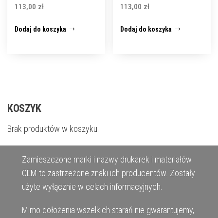
113,00
zł
113,00
zł
Dodaj do koszyka
Dodaj do koszyka
KOSZYK
Brak produktów w koszyku.
Zamieszczone marki i nazwy drukarek i materiałów
OEM to zastrzeżone znaki ich producentów. Zostały
użyte wyłącznie w celach informacyjnych.
Mimo dołożenia wszelkich starań nie gwarantujemy,