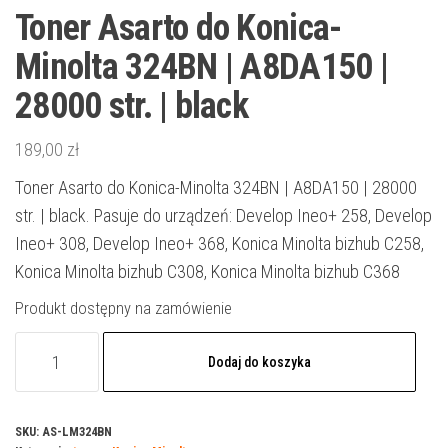
Toner Asarto do Konica-
Minolta 324BN | A8DA150 |
28000 str. | black
189,00
zł
Toner Asarto do Konica-Minolta 324BN | A8DA150 | 28000
str. | black. Pasuje do urządzeń: Develop Ineo+ 258, Develop
Ineo+ 308, Develop Ineo+ 368, Konica Minolta bizhub C258,
Konica Minolta bizhub C308, Konica Minolta bizhub C368
Produkt dostępny na zamówienie
ilość
Dodaj do koszyka
Toner
Asarto
do
SKU:
AS-LM324BN