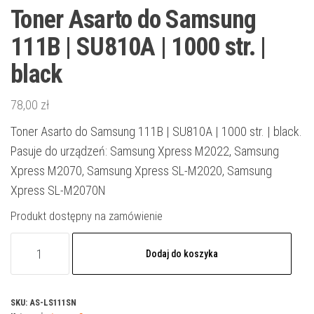
Toner Asarto do Samsung
111B | SU810A | 1000 str. |
black
78,00
zł
Toner Asarto do Samsung 111B | SU810A | 1000 str. | black.
Pasuje do urządzeń: Samsung Xpress M2022, Samsung
Xpress M2070, Samsung Xpress SL-M2020, Samsung
Xpress SL-M2070N
Produkt dostępny na zamówienie
ilość
Dodaj do koszyka
Toner
Asarto
do
SKU:
AS-LS111SN