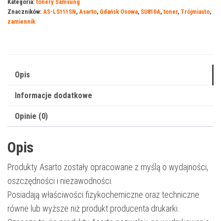
Kategoria:
tonery Samsung
Samsung
Znaczników:
AS-LS111SN
,
Asarto
,
Gdańsk Osowa
,
SU810A
,
toner
,
Trójmiasto
,
111B
zamiennik
|
SU810A
|
1000
Opis
str.
Informacje dodatkowe
|
black
Opinie (0)
Opis
Produkty Asarto zostały opracowane z myślą o wydajności,
oszczędności i niezawodności.
Posiadają właściwości fizykochemiczne oraz techniczne
równe lub wyższe niż produkt producenta drukarki.