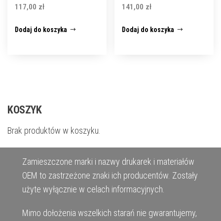
117,00
zł
141,00
zł
Dodaj do koszyka
Dodaj do koszyka
KOSZYK
Brak produktów w koszyku.
Zamieszczone marki i nazwy drukarek i materiałów
OEM to zastrzeżone znaki ich producentów. Zostały
użyte wyłącznie w celach informacyjnych.
Mimo dołożenia wszelkich starań nie gwarantujemy,