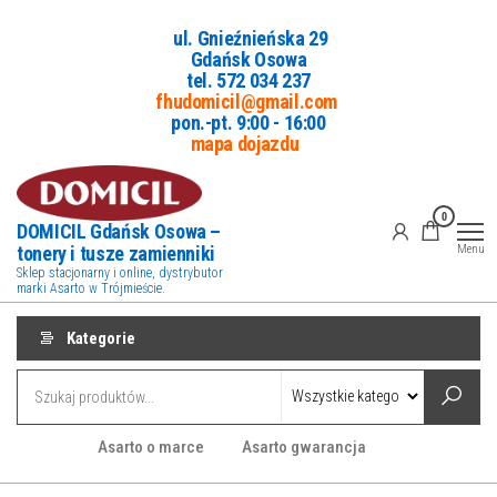
Przejdź
ul. Gnieźnieńska 29
do
Gdańsk Osowa
treści
tel. 5
72 034 237
fhudomicil@gmail.com
pon.-pt. 9:00 - 16:00
mapa dojazdu
0
DOMICIL Gdańsk Osowa –
tonery i tusze zamienniki
Menu
Sklep stacjonarny i online, dystrybutor
marki Asarto w Trójmieście.
Kategorie
Asarto o marce
Asarto gwarancja