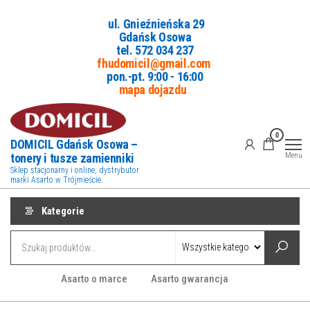
Przejdź
ul. Gnieźnieńska 29
do
Gdańsk Osowa
treści
tel. 5
72 034 237
fhudomicil@gmail.com
pon.-pt. 9:00 - 16:00
mapa dojazdu
0
DOMICIL Gdańsk Osowa –
tonery i tusze zamienniki
Menu
Sklep stacjonarny i online, dystrybutor
marki Asarto w Trójmieście.
Kategorie
Asarto o marce
Asarto gwarancja