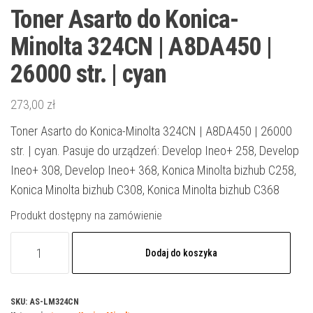
Toner Asarto do Konica-
Minolta 324CN | A8DA450 |
26000 str. | cyan
273,00
zł
Toner Asarto do Konica-Minolta 324CN | A8DA450 | 26000
str. | cyan. Pasuje do urządzeń: Develop Ineo+ 258, Develop
Ineo+ 308, Develop Ineo+ 368, Konica Minolta bizhub C258,
Konica Minolta bizhub C308, Konica Minolta bizhub C368
Produkt dostępny na zamówienie
ilość
Dodaj do koszyka
Toner
Asarto
do
SKU:
AS-LM324CN