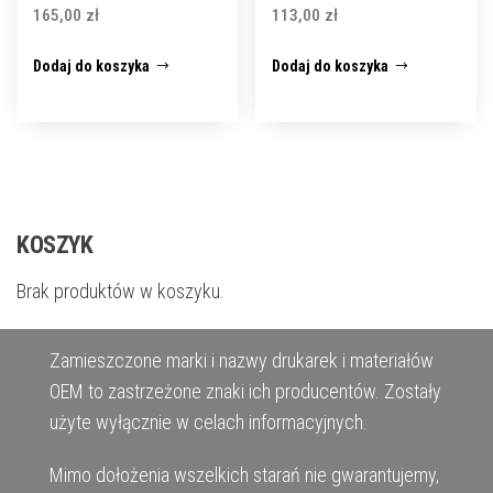
165,00
zł
113,00
zł
Dodaj do koszyka
Dodaj do koszyka
KOSZYK
Brak produktów w koszyku.
Zamieszczone marki i nazwy drukarek i materiałów
OEM to zastrzeżone znaki ich producentów. Zostały
użyte wyłącznie w celach informacyjnych.
Mimo dołożenia wszelkich starań nie gwarantujemy,