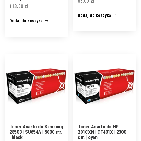
65,00
zł
113,00
zł
Dodaj do koszyka
Dodaj do koszyka
Toner Asarto do Samsung
Toner Asarto do HP
2850B | SU654A | 5000 str.
201CXN | CF401X | 2300
| black
str. | cyan