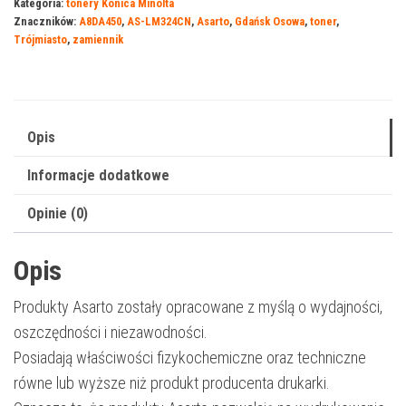
Kategoria:
tonery Konica Minolta
Konica-
Znaczników:
A8DA450
,
AS-LM324CN
,
Asarto
,
Gdańsk Osowa
,
toner
,
Minolta
Trójmiasto
,
zamiennik
324CN
|
A8DA450
|
Opis
26000
Informacje dodatkowe
str.
|
Opinie (0)
cyan
Opis
Produkty Asarto zostały opracowane z myślą o wydajności,
oszczędności i niezawodności.
Posiadają właściwości fizykochemiczne oraz techniczne
równe lub wyższe niż produkt producenta drukarki.