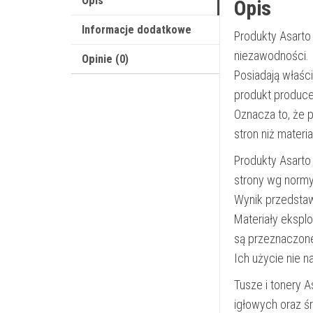
Opis
Opis
Informacje dodatkowe
Produkty Asarto
niezawodności.
Opinie (0)
Posiadają właśc
produkt produce
Oznacza to, że 
stron niż materi
Produkty Asarto
strony wg norm
Wynik przedsta
Materiały ekspl
są przeznaczon
Ich użycie nie 
Tusze i tonery 
igłowych oraz ś