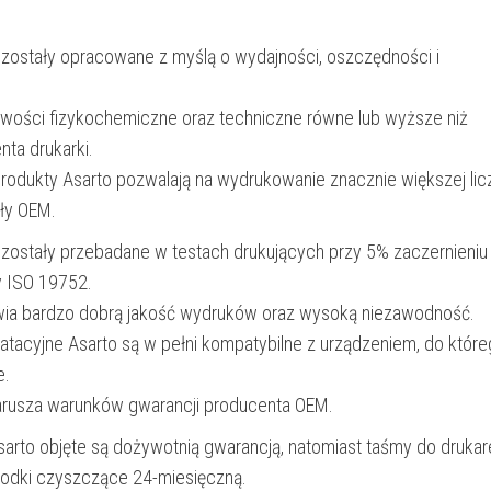
str.
 zostały opracowane z myślą o wydajności, oszczędności i
|
magenta
iwości fizykochemiczne oraz techniczne równe lub wyższe niż
nta drukarki.
produkty Asarto pozwalają na wydrukowanie znacznie większej lic
ały OEM.
 zostały przebadane w testach drukujących przy 5% zaczernieniu
y ISO 19752.
wia bardzo dobrą jakość wydruków oraz wysoką niezawodność.
oatacyjne Asarto są w pełni kompatybilne z urządzeniem, do któr
e.
narusza warunków gwarancji producenta OEM.
Asarto objęte są dożywotnią gwarancją, natomiast taśmy do drukar
rodki czyszczące 24-miesięczną.