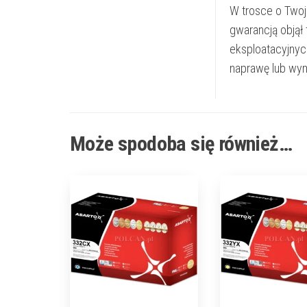
W trosce o Twoj
gwarancją objął
eksploatacyjnyc
naprawę lub wym
Może spodoba się również…