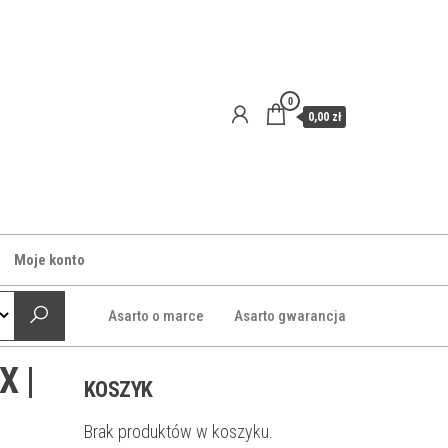
0
0,00 zł
Moje konto
Asarto o marce
Asarto gwarancja
X |
KOSZYK
Brak produktów w koszyku.