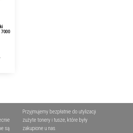
ki
 7000
Przyjmujemy bezpłatnie do utylizacji
ecnie
zużyte tonery i tusze, które były
ne są
zakupione u nas.