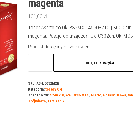
magenta
101,00
zł
Toner Asarto do Oki 332MX | 46508710 | 3000 str. 
magenta. Pasuje do urządzeń: Oki C332dn, Oki MC
Produkt dostępny na zamówienie
ilość
Dodaj do koszyka
Toner
Asarto
do
SKU:
AS-LO332MXN
Kategoria:
tonery Oki
Oki
Znaczników:
46508710
,
AS-LO332MXN
,
Asarto
,
Gdańsk Osowa
,
ton
332MX
Trójmiasto
,
zamiennik
|
46508710
|
3000