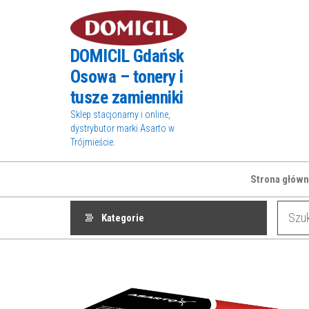
Przejdź
do
treści
DOMICIL Gdańsk
Osowa – tonery i
tusze zamienniki
Sklep stacjonarny i online,
dystrybutor marki Asarto w
Trójmieście.
Strona główn
Kategorie