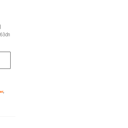
|
363dn
er
,