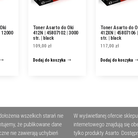
Oki
Toner Asarto do Oki
Toner Asarto do O
| 12000
412N | 45807102 | 3000
412XN | 45807106 |
str. | black
str. | black
109,00
zł
117,00
zł
Dodaj do koszyka
Dodaj do koszyka
ołożenia wszelkich starań nie
W wyświetlanej ofercie sklepu
tujemy, że publikowane dane
internetowego znajdują się ob
czne nie zawierają uchybień
tylko produkty Asarto. Dostęp