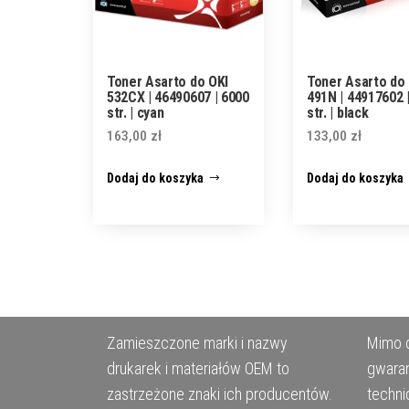
Toner Asarto do OKI
Toner Asarto do 
532CX | 46490607 | 6000
491N | 44917602 
str. | cyan
str. | black
163,00
zł
133,00
zł
Dodaj do koszyka
Dodaj do koszyka
Zamieszczone marki i nazwy
Mimo d
drukarek i materiałów OEM to
gwaran
zastrzeżone znaki ich producentów.
techni