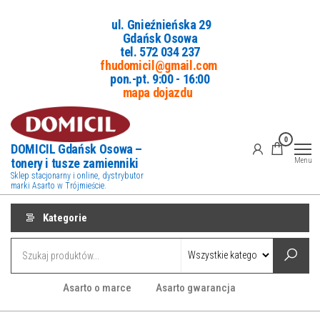
Przejdź
ul. Gnieźnieńska 29
do
Gdańsk Osowa
treści
tel. 5
72 034 237
fhudomicil@gmail.com
pon.-pt. 9:00 - 16:00
mapa dojazdu
0
DOMICIL Gdańsk Osowa –
tonery i tusze zamienniki
Menu
Sklep stacjonarny i online, dystrybutor
marki Asarto w Trójmieście.
Kategorie
Asarto o marce
Asarto gwarancja