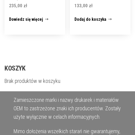
235,00
zł
133,00
zł
Dowiedz się więcej
Dodaj do koszyka
KOSZYK
Brak produktów w koszyku.
Zamieszczone marki i nazwy drukarek i materiałów
OEM to zastrzeżone znaki ich producentów. Zostały
użyte wyłącznie w celach informacyjnych.
Mimo dołożenia wszelkich starań nie gwarantujemy,