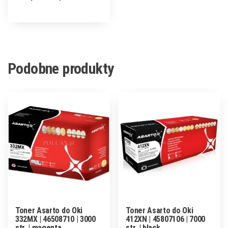
Podobne produkty
Toner Asarto do Oki
Toner Asarto do Oki
332MX | 46508710 | 3000
412XN | 45807106 | 7000
str. | magenta
str. | black