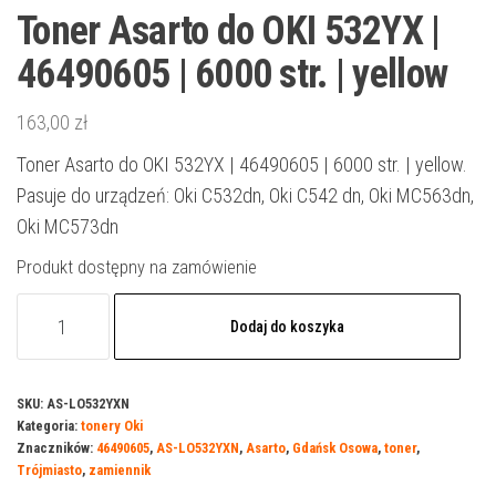
Toner Asarto do OKI 532YX |
46490605 | 6000 str. | yellow
163,00
zł
Toner Asarto do OKI 532YX | 46490605 | 6000 str. | yellow.
Pasuje do urządzeń: Oki C532dn, Oki C542 dn, Oki MC563dn,
Oki MC573dn
Produkt dostępny na zamówienie
ilość
Dodaj do koszyka
Toner
Asarto
do
SKU:
AS-LO532YXN
Kategoria:
tonery Oki
OKI
Znaczników:
46490605
,
AS-LO532YXN
,
Asarto
,
Gdańsk Osowa
,
toner
,
532YX
Trójmiasto
,
zamiennik
|