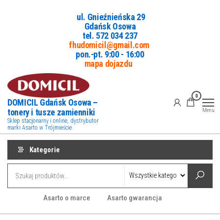
Przejdź
ul. Gnieźnieńska 29
do
Gdańsk Osowa
treści
tel. 5
72 034 237
fhudomicil@gmail.com
pon.-pt. 9:00 - 16:00
mapa dojazdu
0
DOMICIL Gdańsk Osowa –
tonery i tusze zamienniki
Menu
Sklep stacjonarny i online, dystrybutor
marki Asarto w Trójmieście.
Kategorie
Asarto o marce
Asarto gwarancja