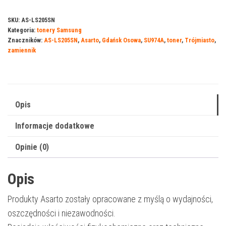
Asarto
do
SKU:
AS-LS205SN
Kategoria:
tonery Samsung
Samsung
Znaczników:
AS-LS205SN
,
Asarto
,
Gdańsk Osowa
,
SU974A
,
toner
,
Trójmiasto
,
205S
zamiennik
|
SU974A
|
2000
Opis
str.
Informacje dodatkowe
|
black
Opinie (0)
Opis
Produkty Asarto zostały opracowane z myślą o wydajności,
oszczędności i niezawodności.