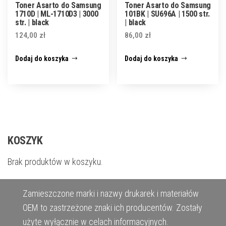
Toner Asarto do Samsung
Toner Asarto do Samsung
1710D | ML-1710D3 | 3000
101BK | SU696A | 1500 str.
str. | black
| black
124,00
zł
86,00
zł
Dodaj do koszyka
Dodaj do koszyka
KOSZYK
Brak produktów w koszyku.
Zamieszczone marki i nazwy drukarek i materiałów
OEM to zastrzeżone znaki ich producentów. Zostały
użyte wyłącznie w celach informacyjnych.