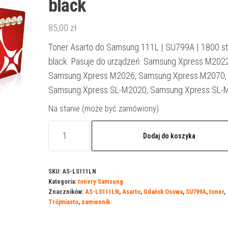
black
85,00
zł
Toner Asarto do Samsung 111L | SU799A | 1800 str
black. Pasuje do urządzeń: Samsung Xpress M2022
Samsung Xpress M2026, Samsung Xpress M2070,
Samsung Xpress SL-M2020, Samsung Xpress SL
Na stanie (może być zamówiony)
ilość
Dodaj do koszyka
Toner
Asarto
do
SKU:
AS-LS111LN
Kategoria:
tonery Samsung
Samsung
Znaczników:
AS-LS111LN
,
Asarto
,
Gdańsk Osowa
,
SU799A
,
toner
,
111L
Trójmiasto
,
zamiennik
|
SU799A