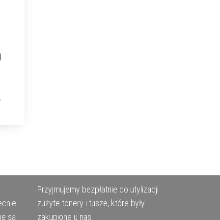
|
Przyjmujemy bezpłatnie do utylizacji
ecnie
zużyte tonery i tusze, które były
ne są
zakupione u nas.