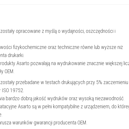
|
1800
str.
 zostały opracowane z myślą o wydajności, oszczędności i
|
black
iwości fizykochemiczne oraz techniczne równe lub wyższe niż
nta drukarki.
produkty Asarto pozwalają na wydrukowanie znacznie większej lic
ały OEM.
 zostały przebadane w testach drukujących przy 5% zaczernieniu
y ISO 19752.
wia bardzo dobrą jakość wydruków oraz wysoką niezawodność.
oatacyjne Asarto są w pełni kompatybilne z urządzeniem, do któr
e.
narusza warunków gwarancji producenta OEM.