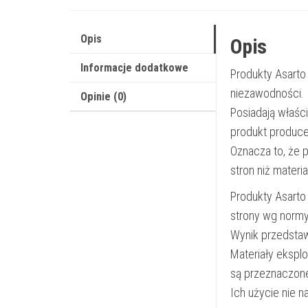
Opis
Opis
Informacje dodatkowe
Produkty Asarto
niezawodności.
Opinie (0)
Posiadają właśc
produkt produce
Oznacza to, że 
stron niż materi
Produkty Asarto
strony wg norm
Wynik przedsta
Materiały ekspl
są przeznaczon
Ich użycie nie 