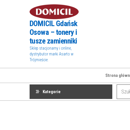
Przejdź
do
treści
DOMICIL Gdańsk
Osowa – tonery i
tusze zamienniki
Sklep stacjonarny i online,
dystrybutor marki Asarto w
Trójmieście.
Strona główn
Kategorie