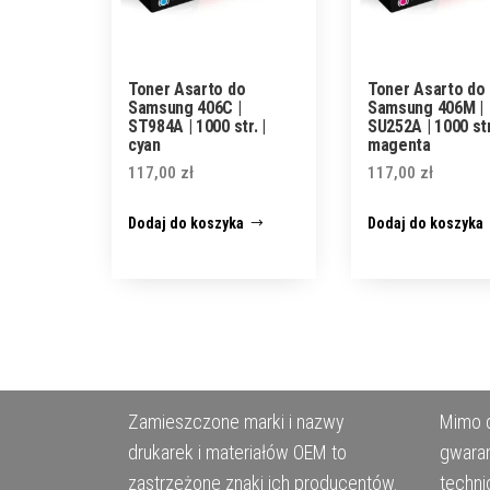
Toner Asarto do
Toner Asarto do
Samsung 406C |
Samsung 406M |
ST984A | 1000 str. |
SU252A | 1000 str
cyan
magenta
117,00
zł
117,00
zł
Dodaj do koszyka
Dodaj do koszyka
Zamieszczone marki i nazwy
Mimo d
drukarek i materiałów OEM to
gwaran
zastrzeżone znaki ich producentów.
techni