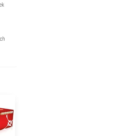
ek
ich