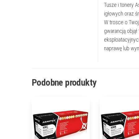
Tusze i tonery 
igłowych oraz ś
W trosce o Twoj
gwarancją objął
eksploatacyjnyc
naprawę lub wym
Podobne produkty