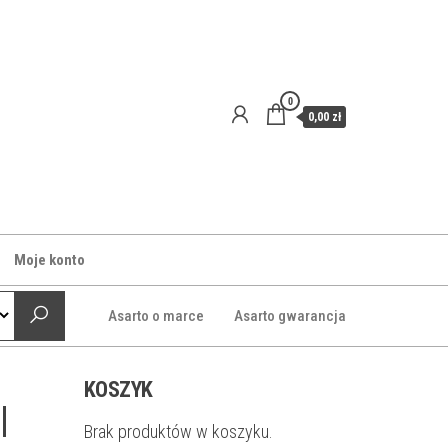
0
0,00 zł
Moje konto
Asarto o marce
Asarto gwarancja
KOSZYK
|
Brak produktów w koszyku.