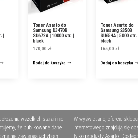
Toner Asarto do
Toner Asarto do
Samsung D3470B |
Samsung 2850B |
. |
SU672A | 10000 str. |
SU654A | 5000 str. 
black
black
170,00
zł
165,00
zł
Dodaj do koszyka
Dodaj do koszyka
ołożenia wszelkich starań nie
W wyświetlanej ofercie sklepu
tujemy, że publikowane dane
internetowego znajdują się ob
czne nie zawierają uchybień
tylko produkty Asarto. Dostęp