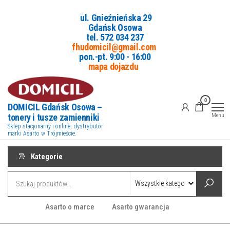
Przejdź
ul. Gnieźnieńska 29
do
Gdańsk Osowa
treści
tel. 5
72 034 237
fhudomicil@gmail.com
pon.-pt. 9:00 - 16:00
mapa dojazdu
0
DOMICIL Gdańsk Osowa –
tonery i tusze zamienniki
Menu
Sklep stacjonarny i online, dystrybutor
marki Asarto w Trójmieście.
Kategorie
Asarto o marce
Asarto gwarancja