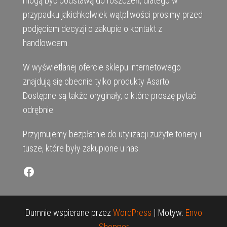
mogą być podstawą do roszczeń, dlatego w
przypadku jakichkolwiek wątpliwości prosimy przed
podjęciem decyzji o zakupie o kontakt z
handlowcem.
W wyświetlanej ofercie sklepu internetowego
znajdują się obecnie tylko produkty Asarto.
Dostępne są także oryginały, o które proszę pytać
odrębnie.
Przyjmujemy bezpłatnie do utylizacji zużyte tonery i
tusze, które były zakupione u nas.
Facebook
Dumnie wspierane przez
WordPress
|
Motyw:
Envo
Shopper