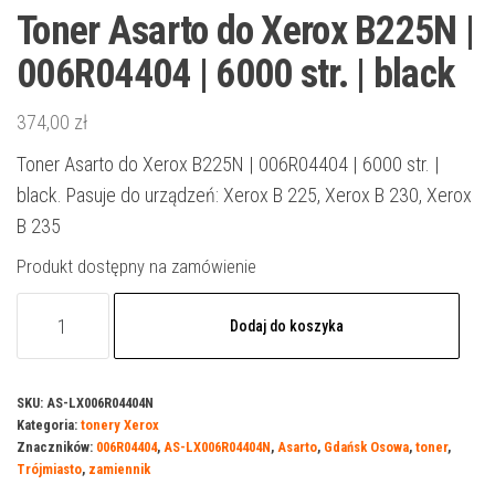
Toner Asarto do Xerox B225N |
006R04404 | 6000 str. | black
374,00
zł
Toner Asarto do Xerox B225N | 006R04404 | 6000 str. |
black. Pasuje do urządzeń: Xerox B 225, Xerox B 230, Xerox
B 235
Produkt dostępny na zamówienie
ilość
Dodaj do koszyka
Toner
Asarto
do
SKU:
AS-LX006R04404N
Kategoria:
tonery Xerox
Xerox
Znaczników:
006R04404
,
AS-LX006R04404N
,
Asarto
,
Gdańsk Osowa
,
toner
,
B225N
Trójmiasto
,
zamiennik
|