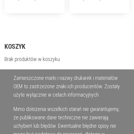
KOSZYK
Brak produktów w koszyku.
Zamieszczone marki i nazwy drukarek i materiałów
OEM to zastrzeżone znaki ich producentów. Zostały
użyte wyłącznie w celach informacyjnych.
Mimo dołożenia wszelkich starań nie gwarantujemy,
że publikowane dane techniczne nie zawierają
uchybień lub błędów. Ewentualne błędne opisy nie