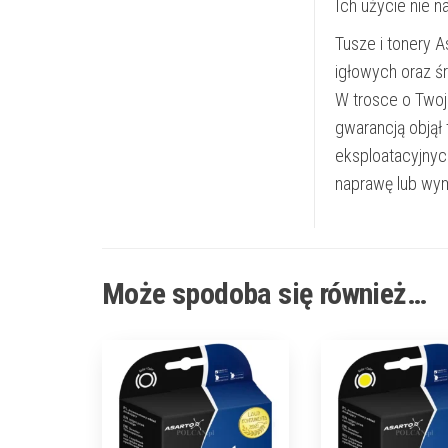
Ich użycie nie 
Tusze i tonery 
igłowych oraz ś
W trosce o Twoj
gwarancją objął
eksploatacyjnyc
naprawę lub wym
Może spodoba się również…