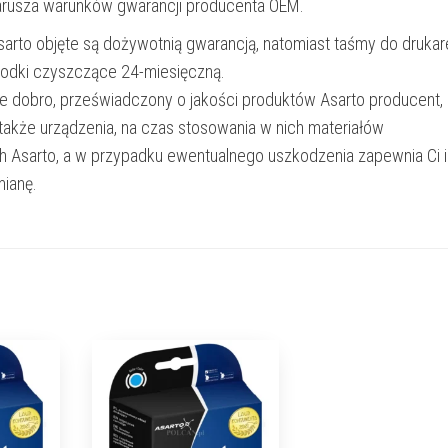
narusza warunków gwarancji producenta OEM.
Asarto objęte są dożywotnią gwarancją, natomiast taśmy do drukar
rodki czyszczące 24-miesięczną.
e dobro, przeświadczony o jakości produktów Asarto producent,
 także urządzenia, na czas stosowania w nich materiałów
h Asarto, a w przypadku ewentualnego uszkodzenia zapewnia Ci 
ianę.