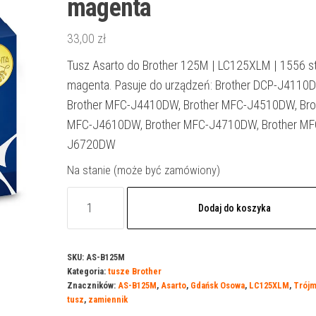
magenta
33,00
zł
Tusz Asarto do Brother 125M | LC125XLM | 1556 str
magenta. Pasuje do urządzeń: Brother DCP-J4110
Brother MFC-J4410DW, Brother MFC-J4510DW, Bro
MFC-J4610DW, Brother MFC-J4710DW, Brother MF
J6720DW
Na stanie (może być zamówiony)
ilość
Dodaj do koszyka
Tusz
Asarto
do
SKU:
AS-B125M
Kategoria:
tusze Brother
Brother
Znaczników:
AS-B125M
,
Asarto
,
Gdańsk Osowa
,
LC125XLM
,
Trójm
125M
tusz
,
zamiennik
|