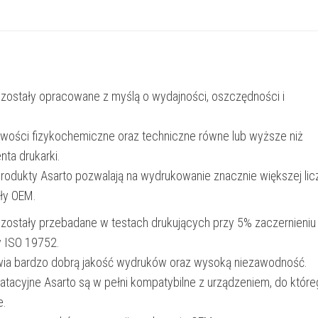
LC125XLM
|
1556
str.
 zostały opracowane z myślą o wydajności, oszczędności i
|
magenta
iwości fizykochemiczne oraz techniczne równe lub wyższe niż
nta drukarki.
produkty Asarto pozwalają na wydrukowanie znacznie większej lic
ały OEM.
 zostały przebadane w testach drukujących przy 5% zaczernieniu
y ISO 19752.
wia bardzo dobrą jakość wydruków oraz wysoką niezawodność.
oatacyjne Asarto są w pełni kompatybilne z urządzeniem, do któr
e.