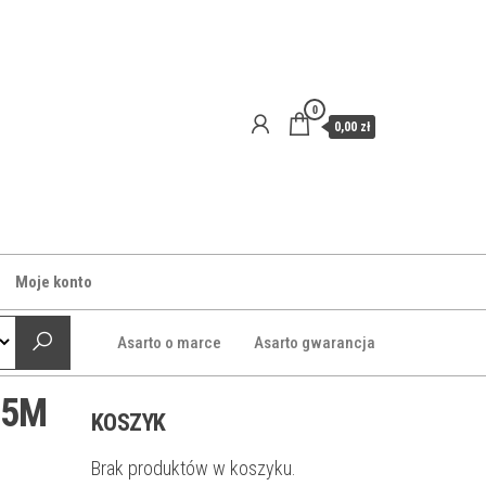
0
0,00 zł
Moje konto
Asarto o marce
Asarto gwarancja
25M
KOSZYK
Brak produktów w koszyku.