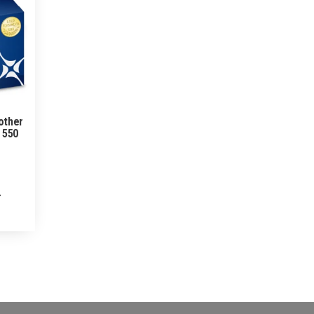
other
 550