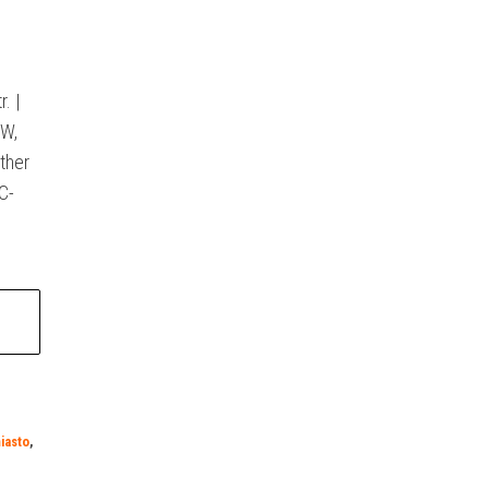
. |
DW,
ther
C-
iasto
,