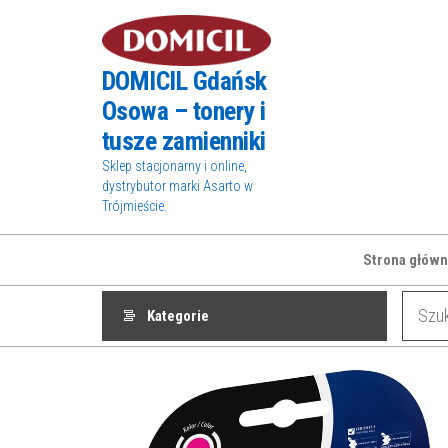
Przejdź
do
treści
DOMICIL Gdańsk
Osowa – tonery i
tusze zamienniki
Sklep stacjonarny i online,
dystrybutor marki Asarto w
Trójmieście.
Strona główn
Kategorie