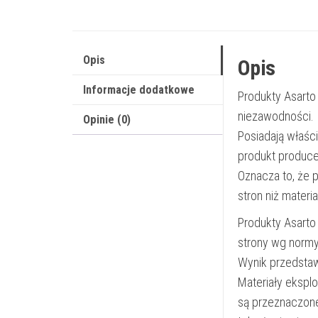
Opis
Opis
Informacje dodatkowe
Produkty Asarto
niezawodności.
Opinie (0)
Posiadają właśc
produkt produce
Oznacza to, że 
stron niż materi
Produkty Asarto
strony wg norm
Wynik przedsta
Materiały ekspl
są przeznaczon