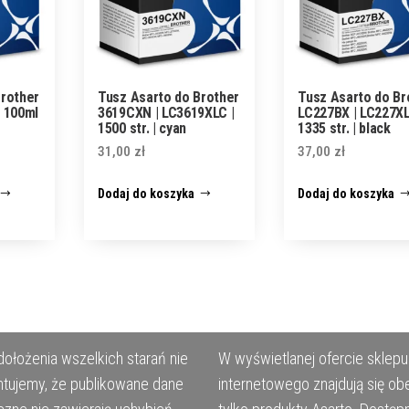
Brother
Tusz Asarto do Brother
Tusz Asarto do Br
| 100ml
3619CXN | LC3619XLC |
LC227BX | LC227XL
1500 str. | cyan
1335 str. | black
31,00
zł
37,00
zł
Dodaj do koszyka
Dodaj do koszyka
ołożenia wszelkich starań nie
W wyświetlanej ofercie sklepu
tujemy, że publikowane dane
internetowego znajdują się ob