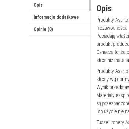
Opis
Opis
Informacje dodatkowe
Produkty Asarto
niezawodności.
Opinie (0)
Posiadają właśc
produkt produce
Oznacza to, że 
stron niż materi
Produkty Asarto
strony wg norm
Wynik przedsta
Materiały ekspl
są przeznaczon
Ich użycie nie 
Tusze i tonery 