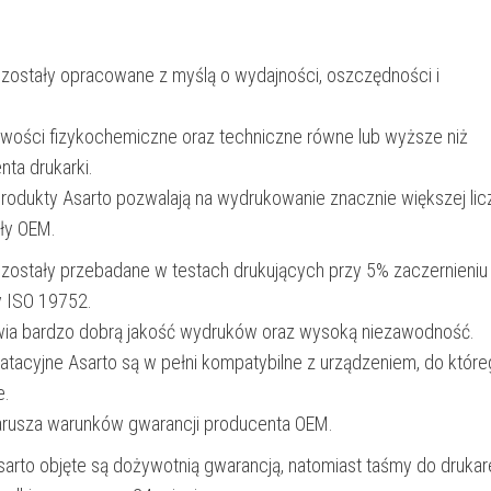
765
str.
 zostały opracowane z myślą o wydajności, oszczędności i
|
yellow
iwości fizykochemiczne oraz techniczne równe lub wyższe niż
nta drukarki.
produkty Asarto pozwalają na wydrukowanie znacznie większej lic
ały OEM.
 zostały przebadane w testach drukujących przy 5% zaczernieniu
y ISO 19752.
wia bardzo dobrą jakość wydruków oraz wysoką niezawodność.
oatacyjne Asarto są w pełni kompatybilne z urządzeniem, do któr
e.
narusza warunków gwarancji producenta OEM.
Asarto objęte są dożywotnią gwarancją, natomiast taśmy do drukar