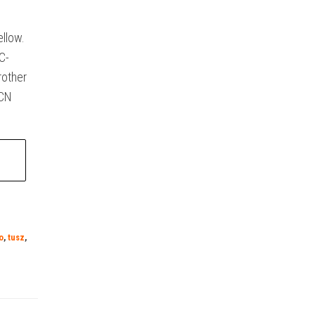
ellow.
C-
rother
0CN
o
,
tusz
,