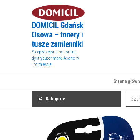
Przejdź
do
treści
DOMICIL Gdańsk
Osowa – tonery i
tusze zamienniki
Sklep stacjonarny i online,
dystrybutor marki Asarto w
Trójmieście.
Strona główn
Kategorie