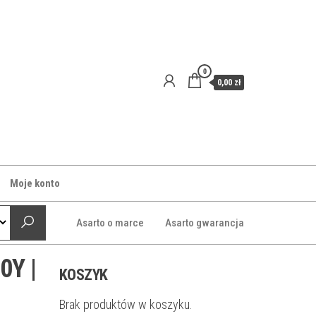
0
0,00 zł
Moje konto
Asarto o marce
Asarto gwarancja
0Y |
KOSZYK
Brak produktów w koszyku.