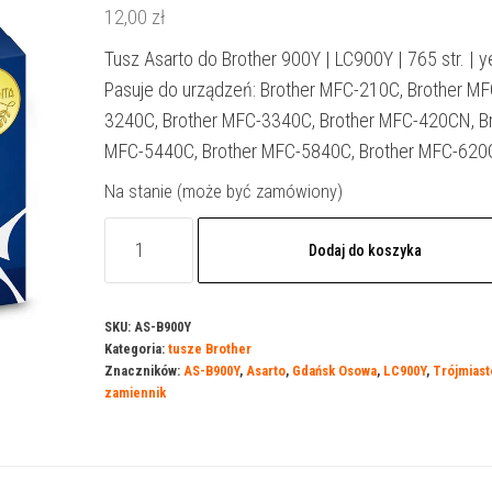
12,00
zł
Tusz Asarto do Brother 900Y | LC900Y | 765 str. | y
Pasuje do urządzeń: Brother MFC-210C, Brother MF
3240C, Brother MFC-3340C, Brother MFC-420CN, B
MFC-5440C, Brother MFC-5840C, Brother MFC-62
Na stanie (może być zamówiony)
ilość
Dodaj do koszyka
Tusz
Asarto
do
SKU:
AS-B900Y
Kategoria:
tusze Brother
Brother
Znaczników:
AS-B900Y
,
Asarto
,
Gdańsk Osowa
,
LC900Y
,
Trójmiast
900Y
zamiennik
|
LC900Y
|