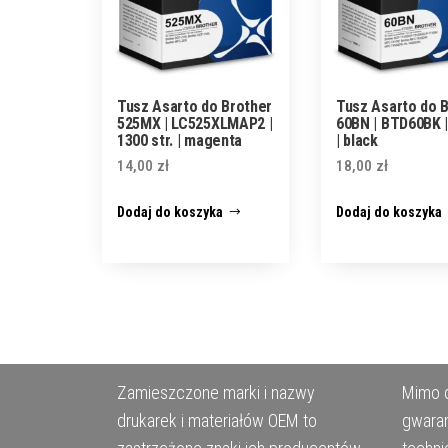
Tusz Asarto do Brother
Tusz Asarto do 
525MX | LC525XLMAP2 |
60BN | BTD60BK 
1300 str. | magenta
| black
14,00
zł
18,00
zł
Dodaj do koszyka
Dodaj do koszyka
Zamieszczone marki i nazwy
Mimo d
drukarek i materiałów OEM to
gwaran