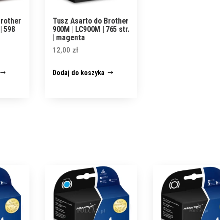
Brother
Tusz Asarto do Brother
| 598
900M | LC900M | 765 str.
| magenta
12,00
zł
Dodaj do koszyka