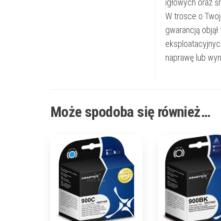
igłowych oraz ś
W trosce o Twoj
gwarancją objął
eksploatacyjnyc
naprawę lub wym
Może spodoba się również…