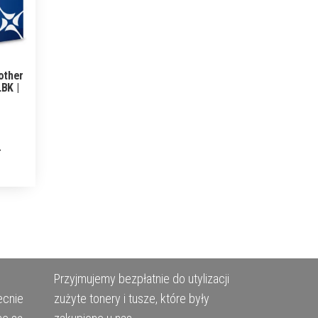
other
BK |
Przyjmujemy bezpłatnie do utylizacji
ecnie
zużyte tonery i tusze, które były