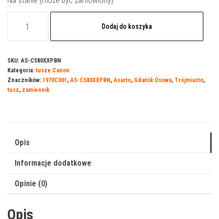
Na stanie (może być zamówiony)
ilość
Dodaj do koszyka
Tusz
Asarto
do
SKU:
AS-C580XXPBN
Kategoria:
tusze Canon
Canon
Znaczników:
1970C001
,
AS-C580XXPBN
,
Asarto
,
Gdańsk Osowa
,
Trójmiasto
,
580XXPBN
tusz
,
zamiennik
|
1970C001
|
600
Opis
str.
Informacje dodatkowe
|
black
Opinie (0)
Opis