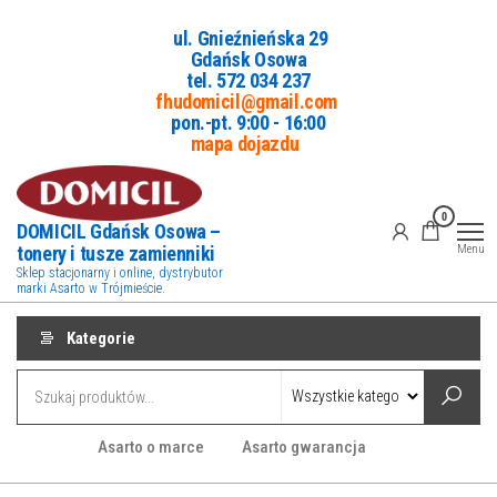
Przejdź
ul. Gnieźnieńska 29
do
Gdańsk Osowa
treści
tel. 5
72 034 237
fhudomicil@gmail.com
pon.-pt. 9:00 - 16:00
mapa dojazdu
0
DOMICIL Gdańsk Osowa –
tonery i tusze zamienniki
Menu
Sklep stacjonarny i online, dystrybutor
marki Asarto w Trójmieście.
Kategorie
Asarto o marce
Asarto gwarancja