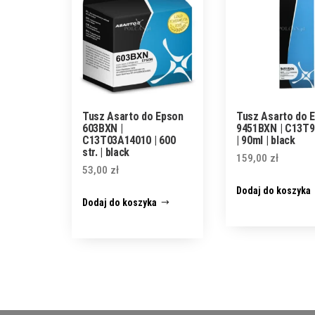
Tusz Asarto do Epson
Tusz Asarto do 
603BXN |
9451BXN | C13T
C13T03A14010 | 600
| 90ml | black
str. | black
159,00
zł
53,00
zł
Dodaj do koszyka
Dodaj do koszyka