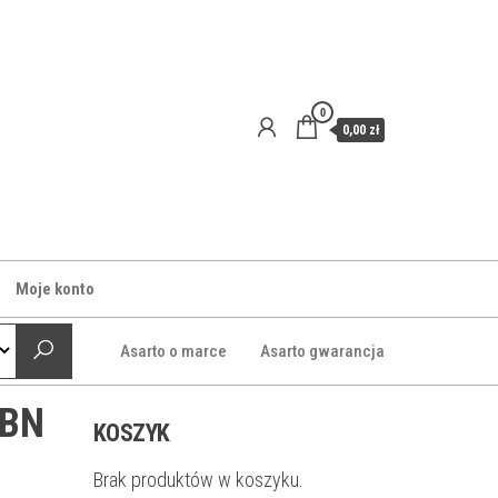
0
0,00 zł
Moje konto
Asarto o marce
Asarto gwarancja
0BN
KOSZYK
Brak produktów w koszyku.