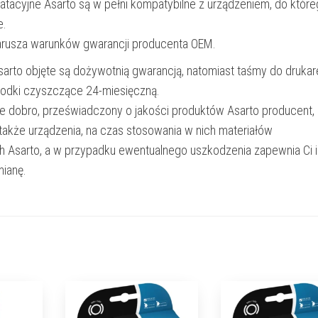
oatacyjne Asarto są w pełni kompatybilne z urządzeniem, do któr
e.
narusza warunków gwarancji producenta OEM.
Asarto objęte są dożywotnią gwarancją, natomiast taśmy do drukar
rodki czyszczące 24-miesięczną.
e dobro, przeświadczony o jakości produktów Asarto producent,
 także urządzenia, na czas stosowania w nich materiałów
h Asarto, a w przypadku ewentualnego uszkodzenia zapewnia Ci 
ianę.