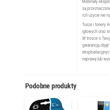
Materiały ekspl
są przeznaczon
Ich użycie nie 
Tusze i tonery 
igłowych oraz ś
W trosce o Twoj
gwarancją objął
eksploatacyjnyc
naprawę lub wym
Podobne produkty