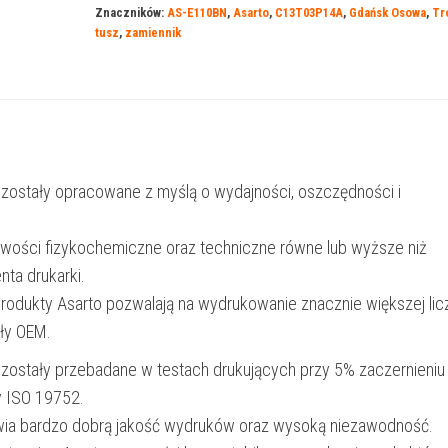
Znaczników:
AS-E110BN
,
Asarto
,
C13T03P14A
,
Gdańsk Osowa
,
Tr
110BN
tusz
,
zamiennik
|
C13T03P14A
|
140
ml
 zostały opracowane z myślą o wydajności, oszczędności i
|
6000
iwości fizykochemiczne oraz techniczne równe lub wyższe niż
str
nta drukarki.
|
produkty Asarto pozwalają na wydrukowanie znacznie większej lic
black
ały OEM.
 zostały przebadane w testach drukujących przy 5% zaczernieniu
y ISO 19752.
wia bardzo dobrą jakość wydruków oraz wysoką niezawodność.