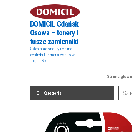
Przejdź
do
treści
DOMICIL Gdańsk
Osowa – tonery i
tusze zamienniki
Sklep stacjonarny i online,
dystrybutor marki Asarto w
Trójmieście.
Strona główn
Kategorie