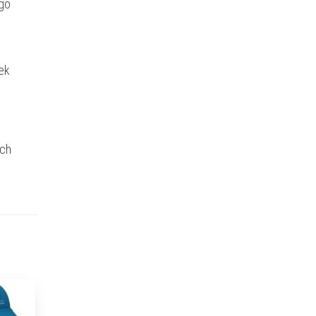
ego
ek
ich