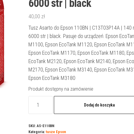
6000 str | black
40,00
zł
Tusz Asarto do Epson 110BN | C13T03P14A | 140 m
6000 str | black. Pasuje do urządzeń: Epson EcoTa
M1100, Epson EcoTank M1120, Epson EcoTank M1
Epson EcoTank M1170, Epson EcoTank M1180, Ep
EcoTank M2120, Epson EcoTank M2140, Epson Ec
M2170, Epson EcoTank M3140, Epson EcoTank M3
Epson EcoTank M3180
Produkt dostępny na zamówienie
ilość
Dodaj do koszyka
Tusz
Asarto
do
SKU:
AS-E110BN
Kategoria:
tusze Epson
Epson