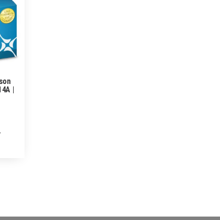
pson
4A |