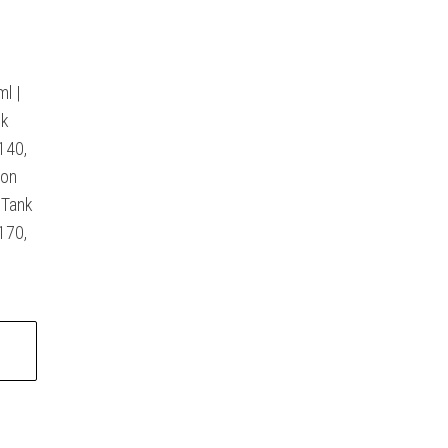
l |
nk
140,
son
oTank
170,