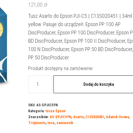
121,00
zł
Tusz Asarto do Epson PJI-C5 | C13S020451 | 34ml 
yellow. Pasuje do urządzeń: Epson PP 100 AP
DiscProducer, Epson PP 100 DiscProducer, Epson P
BD DiscProducer, Epson PP 100 II DiscProducer, E
100 N DiscProducer, Epson PP 50 BD DiscProducer
PP 50 DiscProducer
Produkt dostępny na zamówienie
ilość
Dodaj do koszyka
Tusz
Asarto
do
SKU:
AS-EPJIC5YN
Kategoria:
tusze Epson
Epson
Znaczników:
AS-EPJIC5YN
,
Asarto
,
C13S020451
,
Gdańsk Osowa
,
PJI-
Trójmiasto
,
tusz
,
zamiennik
C5