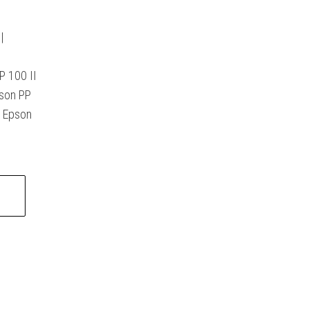
|
P 100 II
pson PP
, Epson