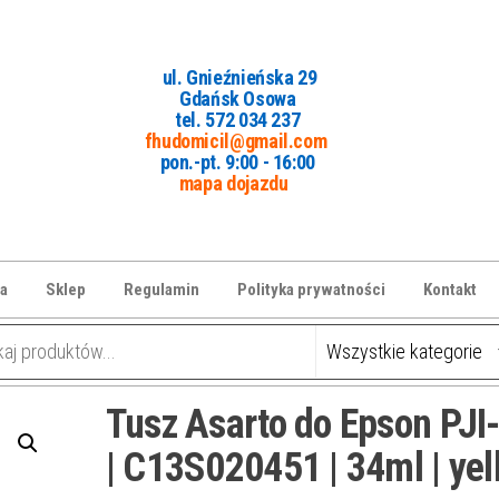
ul. Gnieźnieńska 29
Gdańsk Osowa
tel. 5
72 034 237
fhudomicil@gmail.com
pon.-pt. 9:00 - 16:00
mapa dojazdu
a
Sklep
Regulamin
Polityka prywatności
Kontakt
Tusz Asarto do Epson PJI
| C13S020451 | 34ml | yel