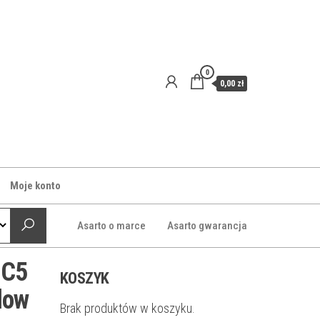
0
0,00 zł
Moje konto
Asarto o marce
Asarto gwarancja
-C5
KOSZYK
low
Brak produktów w koszyku.