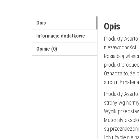
Opis
Opis
Informacje dodatkowe
Produkty Asarto
niezawodności.
Opinie (0)
Posiadają właśc
produkt produce
Oznacza to, że 
stron niż materi
Produkty Asarto
strony wg norm
Wynik przedsta
Materiały ekspl
są przeznaczon
Ich użycie nie 