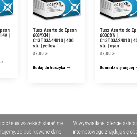
Epson
Tusz Asarto do Epson
Tusz Asarto do E
14A |
603YXN |
603CXN |
C13T03A44010 | 400
C13T03A24010 | 4
str. | yellow
str. | cyan
37,00
zł
37,00
zł
Dodaj do koszyka
Dowiedz się więcej
ołożenia wszelkich starań nie
W wyświetlanej ofercie sklepu
tujemy, że publikowane dane
internetowego znajdują się ob