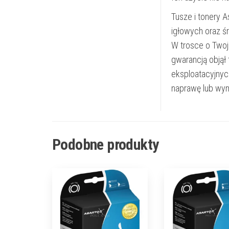
Tusze i tonery 
igłowych oraz ś
W trosce o Twoj
gwarancją objął
eksploatacyjnyc
naprawę lub wym
Podobne produkty