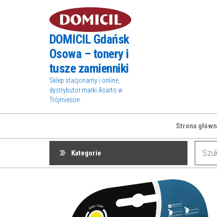
Przejdź
do
treści
DOMICIL Gdańsk
Osowa – tonery i
tusze zamienniki
Sklep stacjonarny i online,
dystrybutor marki Asarto w
Trójmieście.
Strona główn
Kategorie