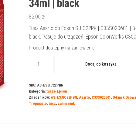
34ml | black
82,00
zł
Tusz Asarto do Epson SJIC22PK | C33S020601 | 3
black. Pasuje do urządzeń: Epson ColorWorks C35
Produkt dostępny na zamówienie
ilość
Dodaj do koszyka
Tusz
Asarto
do
SKU:
AS-ESJIC22PBN
Kategoria:
tusze Epson
Epson
Znaczników:
AS-ESJIC22PBN
,
Asarto
,
C33S020601
,
Gdańsk Osowa
SJIC22PK
Trójmiasto
,
tusz
,
zamiennik
|
C33S020601
|
34ml