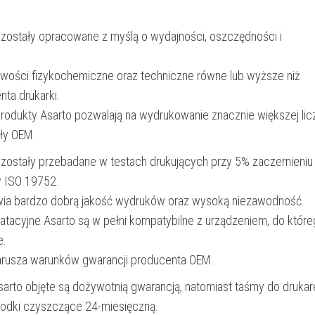
|
 zostały opracowane z myślą o wydajności, oszczędności i
black
iwości fizykochemiczne oraz techniczne równe lub wyższe niż
nta drukarki.
produkty Asarto pozwalają na wydrukowanie znacznie większej lic
ały OEM.
 zostały przebadane w testach drukujących przy 5% zaczernieniu
y ISO 19752.
wia bardzo dobrą jakość wydruków oraz wysoką niezawodność.
oatacyjne Asarto są w pełni kompatybilne z urządzeniem, do któr
e.
narusza warunków gwarancji producenta OEM.
Asarto objęte są dożywotnią gwarancją, natomiast taśmy do drukar
rodki czyszczące 24-miesięczną.