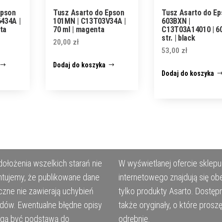
Epson
Tusz Asarto do Epson
Tusz Asarto do E
434A |
101MN | C13T03V34A |
603BXN |
ta
70 ml | magenta
C13T03A14010 | 6
str. | black
20,00
zł
53,00
zł
Dodaj do koszyka
Dodaj do koszyka
ołożenia wszelkich starań nie
W wyświetlanej ofercie sklepu
tujemy, że publikowane dane
internetowego znajdują się ob
czne nie zawierają uchybień
tylko produkty Asarto. Dostęp
ędów. Ewentualne błędne opisy
także oryginały, o które prosz
ogą być podstawą do
odrębnie.