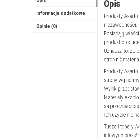
Opis
Opis
Informacje dodatkowe
Produkty Asarto
niezawodności.
Opinie (0)
Posiadają właśc
produkt produce
Oznacza to, że 
stron niż materi
Produkty Asarto
strony wg norm
Wynik przedsta
Materiały ekspl
są przeznaczon
Ich użycie nie 
Tusze i tonery 
igłowych oraz ś