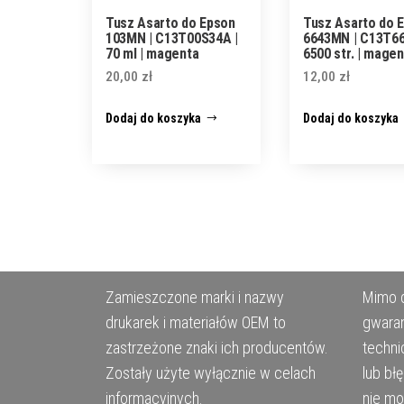
Tusz Asarto do Epson
Tusz Asarto do 
103MN | C13T00S34A |
6643MN | C13T66
70 ml | magenta
6500 str. | magen
20,00
zł
12,00
zł
Dodaj do koszyka
Dodaj do koszyka
Zamieszczone marki i nazwy
Mimo d
drukarek i materiałów OEM to
gwaran
zastrzeżone znaki ich producentów.
techni
Zostały użyte wyłącznie w celach
lub bł
informacyjnych.
nie m