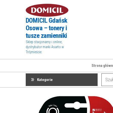
Przejdź
do
treści
DOMICIL Gdańsk
Osowa – tonery i
tusze zamienniki
Sklep stacjonarny i online,
dystrybutor marki Asarto w
Trójmieście.
Strona główn
Kategorie