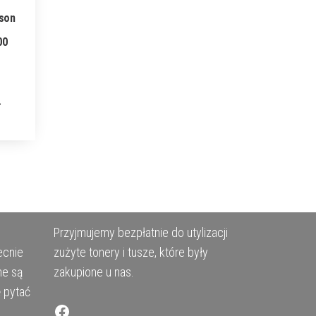
pson
00
Przyjmujemy bezpłatnie do utylizacji
ecnie
zużyte tonery i tusze, które były
ne są
zakupione u nas.
ę pytać
Facebook