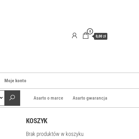
0
0,00 zł
Moje konto
Asarto o marce
Asarto gwarancja
KOSZYK
|
Brak produktów w koszyku.