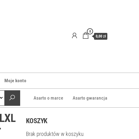
0
0,00 zł
Moje konto
Asarto o marce
Asarto gwarancja
OLXL
KOSZYK
r
Brak produktów w koszyku.