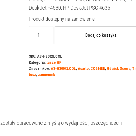
DeskJet F4580, HP DeskJet PSC 4635
Produkt dostępny na zamówienie
ilość
Dodaj do koszyka
Tusz
Asarto
do
SKU:
AS-H300XLCOL
Kategoria:
tusze HP
HP
Znaczników:
AS-H300XLCOL
,
Asarto
,
CC644EE
,
Gdańsk Osowa
,
Tr
300COLXL
tusz
,
zamiennik
|
CC644EE
|
448
str.
 zostały opracowane z myślą o wydajności, oszczędności i
|
color