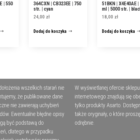
 | 550
364CXN | CB323EE | 750
51BKN | X4E40AE |
str. | cyan
ml | 5000 str. | bla
24,00
zł
18,00
zł
Dodaj do koszyka
Dodaj do koszyka
ołożenia wszelkich starań nie
W wyświetlanej ofercie sklepu
tujemy, że publikowane dane
internetowego znajdują się ob
czne nie zawierają uchybień
tylko produkty Asarto. Dostęp
ędów. Ewentualne błędne opisy
także oryginały, o które prosz
ogą być podstawą do
odrębnie.
eń, dlatego w przypadku