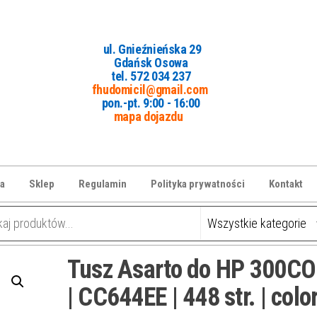
ul. Gnieźnieńska 29
Gdańsk Osowa
tel. 5
72 034 237
fhudomicil@gmail.com
pon.-pt. 9:00 - 16:00
mapa dojazdu
a
Sklep
Regulamin
Polityka prywatności
Kontakt
Tusz Asarto do HP 300C
| CC644EE | 448 str. | colo