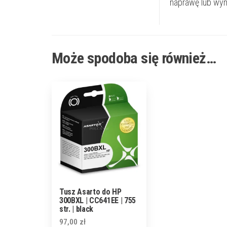
naprawę lub wym
Może spodoba się również…
Tusz Asarto do HP
300BXL | CC641EE | 755
str. | black
97,00
zł