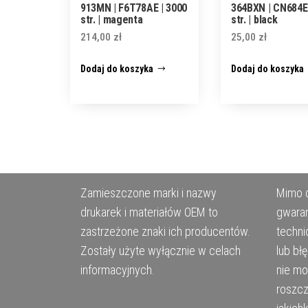
913MN | F6T78AE | 3000
364BXN | CN684EE
str. | magenta
str. | black
214,00
zł
25,00
zł
Dodaj do koszyka
Dodaj do koszyka
Zamieszczone marki i nazwy
Mimo d
drukarek i materiałów OEM to
gwaran
zastrzeżone znaki ich producentów.
techni
Zostały użyte wyłącznie w celach
lub bł
informacyjnych.
nie m
roszcz