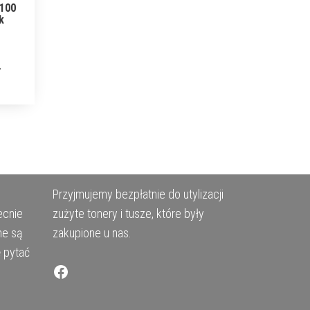
 100
ck
Przyjmujemy bezpłatnie do utylizacji
ecnie
zużyte tonery i tusze, które były
ne są
zakupione u nas.
ę pytać
Facebook