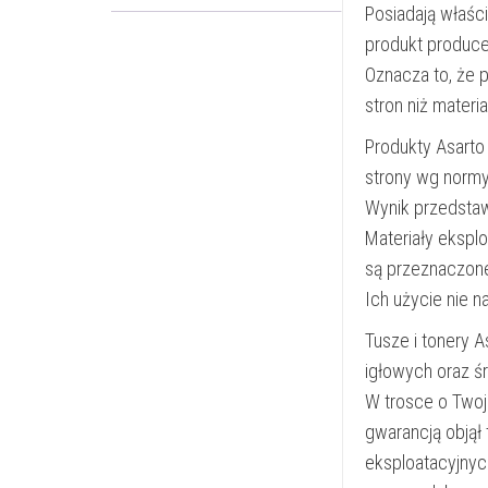
Posiadają właśc
produkt produce
Oznacza to, że 
stron niż materi
Produkty Asarto
strony wg norm
Wynik przedsta
Materiały ekspl
są przeznaczon
Ich użycie nie 
Tusze i tonery 
igłowych oraz ś
W trosce o Twoj
gwarancją objął
eksploatacyjnyc