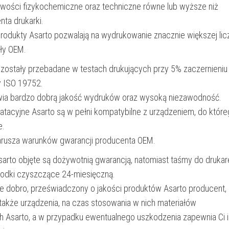
iwości fizykochemiczne oraz techniczne równe lub wyższe niż
nta drukarki.
produkty Asarto pozwalają na wydrukowanie znacznie większej lic
ały OEM.
 zostały przebadane w testach drukujących przy 5% zaczernieniu
y ISO 19752.
wia bardzo dobrą jakość wydruków oraz wysoką niezawodność.
oatacyjne Asarto są w pełni kompatybilne z urządzeniem, do któr
e.
narusza warunków gwarancji producenta OEM.
Asarto objęte są dożywotnią gwarancją, natomiast taśmy do drukar
rodki czyszczące 24-miesięczną.
e dobro, przeświadczony o jakości produktów Asarto producent,
 także urządzenia, na czas stosowania w nich materiałów
h Asarto, a w przypadku ewentualnego uszkodzenia zapewnia Ci 