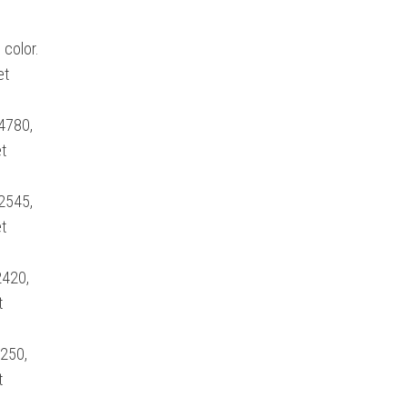
 color.
et
4780,
t
2545,
t
2420,
t
250,
t