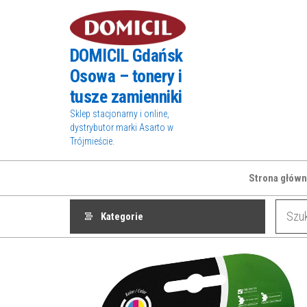
Przejdź
do
treści
DOMICIL Gdańsk
Osowa – tonery i
tusze zamienniki
Sklep stacjonarny i online,
dystrybutor marki Asarto w
Trójmieście.
Strona główn
Kategorie