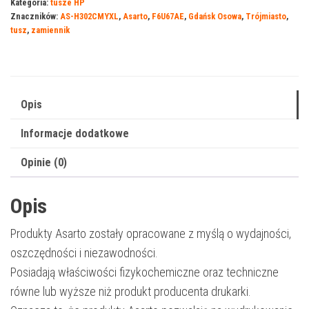
Kategoria:
tusze HP
HP
Znaczników:
AS-H302CMYXL
,
Asarto
,
F6U67AE
,
Gdańsk Osowa
,
Trójmiasto
,
302XL
tusz
,
zamiennik
|
302CMYXL
|
F6U67AE
Opis
|
Informacje dodatkowe
330
str.
Opinie (0)
|
color
Opis
Produkty Asarto zostały opracowane z myślą o wydajności,
oszczędności i niezawodności.
Posiadają właściwości fizykochemiczne oraz techniczne
równe lub wyższe niż produkt producenta drukarki.