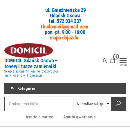
Przejdź
ul. Gnieźnieńska 29
do
Gdańsk Osowa
treści
tel. 5
72 034 237
fhudomicil@gmail.com
pon.-pt. 9:00 - 16:00
mapa dojazdu
0
DOMICIL Gdańsk Osowa –
tonery i tusze zamienniki
Menu
Sklep stacjonarny i online, dystrybutor
marki Asarto w Trójmieście.
Kategorie
Asarto o marce
Asarto gwarancja