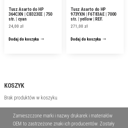
Tusz Asarto do HP
Tusz Asarto do HP
364CXN | CB323EE | 750
973YXN | F6T83AE | 7000
str. | cyan
str. | yellow | REF.
24,00
zł
271,00
zł
Dodaj do koszyka
Dodaj do koszyka
KOSZYK
Brak produktów w koszyku.
Zamieszczone marki i nazwy drukarek i materiałów
OEM to zastrzeżone znaki ich producentów. Zostały