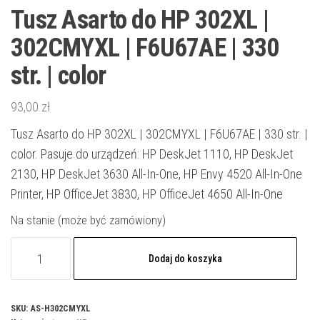
Tusz Asarto do HP 302XL |
302CMYXL | F6U67AE | 330
str. | color
93,00
zł
Tusz Asarto do HP 302XL | 302CMYXL | F6U67AE | 330 str. |
color. Pasuje do urządzeń: HP DeskJet 1110, HP DeskJet
2130, HP DeskJet 3630 All-In-One, HP Envy 4520 All-In-One
Printer, HP OfficeJet 3830, HP OfficeJet 4650 All-In-One
Na stanie (może być zamówiony)
ilość
Dodaj do koszyka
Tusz
Asarto
do
SKU:
AS-H302CMYXL