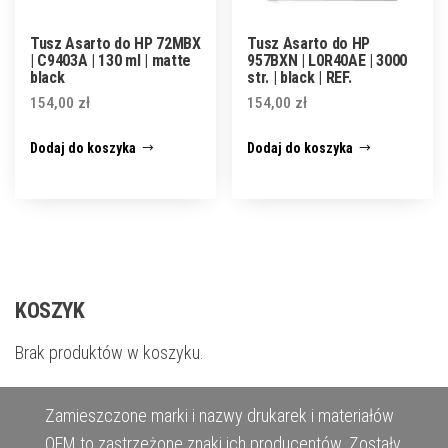
Tusz Asarto do HP 72MBX
Tusz Asarto do HP
| C9403A | 130 ml | matte
957BXN | L0R40AE | 3000
black
str. | black | REF.
154,00
zł
154,00
zł
Dodaj do koszyka
Dodaj do koszyka
KOSZYK
Brak produktów w koszyku.
Zamieszczone marki i nazwy drukarek i materiałów
OEM to zastrzeżone znaki ich producentów. Zostały