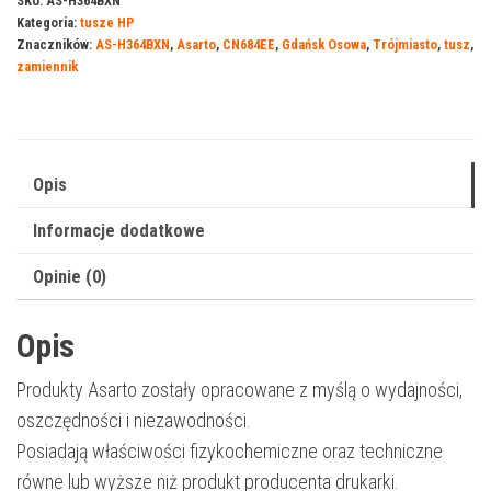
SKU:
AS-H364BXN
Kategoria:
tusze HP
HP
Znaczników:
AS-H364BXN
,
Asarto
,
CN684EE
,
Gdańsk Osowa
,
Trójmiasto
,
tusz
,
364BXN
zamiennik
|
CN684EE
|
550
Opis
str.
Informacje dodatkowe
|
black
Opinie (0)
Opis
Produkty Asarto zostały opracowane z myślą o wydajności,
oszczędności i niezawodności.
Posiadają właściwości fizykochemiczne oraz techniczne
równe lub wyższe niż produkt producenta drukarki.