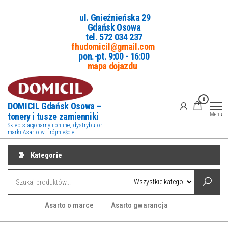
Przejdź
ul. Gnieźnieńska 29
do
Gdańsk Osowa
treści
tel. 5
72 034 237
fhudomicil@gmail.com
pon.-pt. 9:00 - 16:00
mapa dojazdu
0
DOMICIL Gdańsk Osowa –
tonery i tusze zamienniki
Menu
Sklep stacjonarny i online, dystrybutor
marki Asarto w Trójmieście.
Kategorie
Asarto o marce
Asarto gwarancja