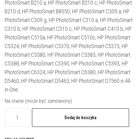
PhotoSmart B210 a, HP PhotoSmart B210 c, HP PhotoSmart
B210 d, HP PhotoSmart B8550, HP PhotoSmart C309 a, HP
PhotoSmart C309 g, HP PhotoSmart C310 a, HP PhotoSmart
C310 b, HP PhotoSmart C310 c, HP PhotoSmart C410 b, HP
PhotoSmart C510a, HP PhotoSmart C510c, HP PhotoSmart
C5324, HP PhotoSmart C5370, HP PhotoSmart C5373, HP
PhotoSmart C5380, HP PhotoSmart C5383, HP PhotoSmart
C5388, HP PhotoSmart C5390, HP PhotoSmart C5393, HP
PhotoSmart C6324, HP PhotoSmart C6380, HP PhotoSmart
D5460, HP PhotoSmart D5463, HP PhotoSmart D7560 e-All-
in-One
Na stanie (może być zamówiony)
ilość
Dodaj do koszyka
Tusz
Asarto
do