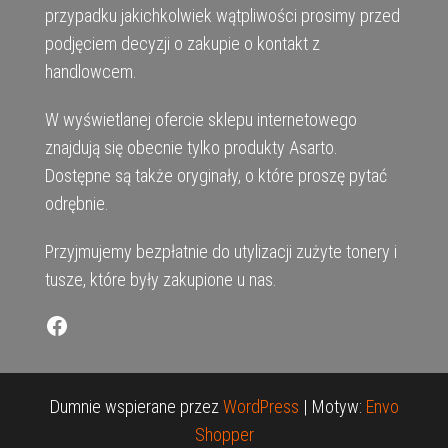
przypadku jakichkolwiek wątpliwości prosimy przed
podjęciem decyzji o zakupie o kontakt z
handlowcem.
W wyświetlanej ofercie sklepu internetowego
znajdują się obecnie tylko produkty Asarto.
Dostępne są także oryginały, o które proszę pytać
odrębnie.
Przyjmujemy bezpłatnie do utylizacji zużyte tonery i
tusze, które były zakupione u nas.
Facebook
Dumnie wspierane przez
WordPress
|
Motyw:
Envo
Shopper