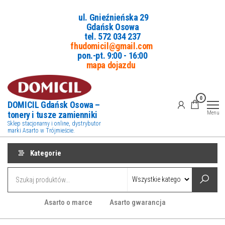
Przejdź
ul. Gnieźnieńska 29
do
Gdańsk Osowa
treści
tel. 5
72 034 237
fhudomicil@gmail.com
pon.-pt. 9:00 - 16:00
mapa dojazdu
0
DOMICIL Gdańsk Osowa –
tonery i tusze zamienniki
Menu
Sklep stacjonarny i online, dystrybutor
marki Asarto w Trójmieście.
Kategorie
Asarto o marce
Asarto gwarancja