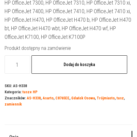
HP OfficeJet 7300, HP OfficeJet 7310, HP OfficeJet 7310 xi,
HP OfficeJet 7400, HP OfficeJet 7410, HP OfficeJet 7410 xi,
HP OfficeJet H470, HP OfficeJet H470 b, HP OfficeJet H470
bt, HP OfficeJet H470 wbt, HP OfficeJet H470 wf, HP
OfficeJet K7100, HP OfficeJet K7100P
Produkt dostępny na zamówienie
ilość
Dodaj do koszyka
Tusz
Asarto
do
SKU:
AS-H338
Kategoria:
tusze HP
HP
Znaczników:
AS-H338
,
Asarto
,
C8765EE
,
Gdańsk Osowa
,
Trójmiasto
,
tusz
,
338B
zamiennik
|
C8765EE
|
576