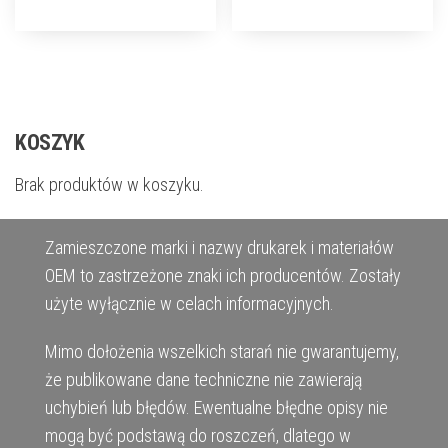
KOSZYK
Brak produktów w koszyku.
Zamieszczone marki i nazwy drukarek i materiałów
OEM to zastrzeżone znaki ich producentów. Zostały
użyte wyłącznie w celach informacyjnych.
Mimo dołożenia wszelkich starań nie gwarantujemy,
że publikowane dane techniczne nie zawierają
uchybień lub błędów. Ewentualne błędne opisy nie
mogą być podstawą do roszczeń, dlatego w