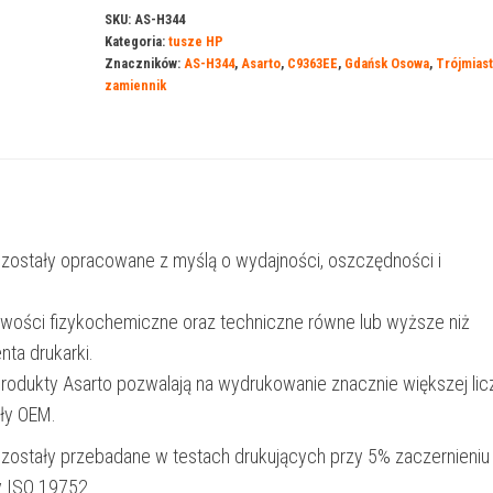
do
SKU:
AS-H344
Kategoria:
tusze HP
HP
Znaczników:
AS-H344
,
Asarto
,
C9363EE
,
Gdańsk Osowa
,
Trójmias
344CMY
zamiennik
|
C9363EE
|
585
str.
 zostały opracowane z myślą o wydajności, oszczędności i
|
color
iwości fizykochemiczne oraz techniczne równe lub wyższe niż
nta drukarki.
produkty Asarto pozwalają na wydrukowanie znacznie większej lic
ały OEM.
 zostały przebadane w testach drukujących przy 5% zaczernieniu
y ISO 19752.