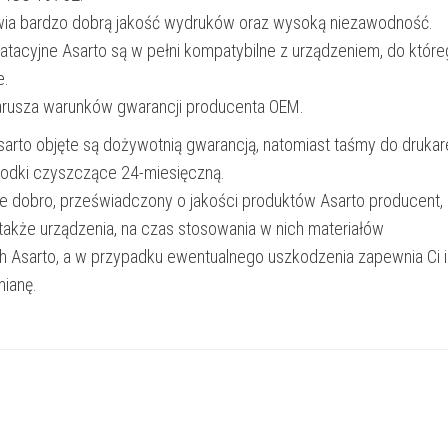
wia bardzo dobrą jakość wydruków oraz wysoką niezawodność.
oatacyjne Asarto są w pełni kompatybilne z urządzeniem, do któr
e.
narusza warunków gwarancji producenta OEM.
Asarto objęte są dożywotnią gwarancją, natomiast taśmy do drukar
rodki czyszczące 24-miesięczną.
e dobro, przeświadczony o jakości produktów Asarto producent,
 także urządzenia, na czas stosowania w nich materiałów
h Asarto, a w przypadku ewentualnego uszkodzenia zapewnia Ci 
ianę.