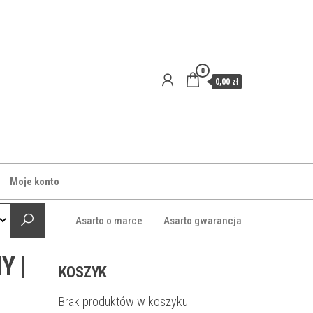
0
0,00 zł
Moje konto
Asarto o marce
Asarto gwarancja
Y |
KOSZYK
Brak produktów w koszyku.