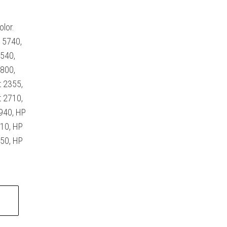
lor.
 5740,
540,
800,
t 2355,
t 2710,
5940, HP
310, HP
450, HP