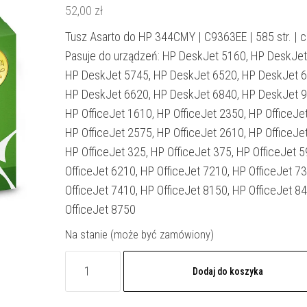
52,00
zł
Tusz Asarto do HP 344CMY | C9363EE | 585 str. | co
Pasuje do urządzeń: HP DeskJet 5160, HP DeskJet
HP DeskJet 5745, HP DeskJet 6520, HP DeskJet 6
HP DeskJet 6620, HP DeskJet 6840, HP DeskJet 9
HP OfficeJet 1610, HP OfficeJet 2350, HP OfficeJe
HP OfficeJet 2575, HP OfficeJet 2610, HP OfficeJe
HP OfficeJet 325, HP OfficeJet 375, HP OfficeJet 
OfficeJet 6210, HP OfficeJet 7210, HP OfficeJet 7
OfficeJet 7410, HP OfficeJet 8150, HP OfficeJet 8
OfficeJet 8750
Na stanie (może być zamówiony)
ilość
Dodaj do koszyka
Tusz
Asarto