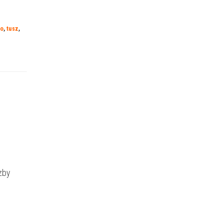
to
,
tusz
,
zby