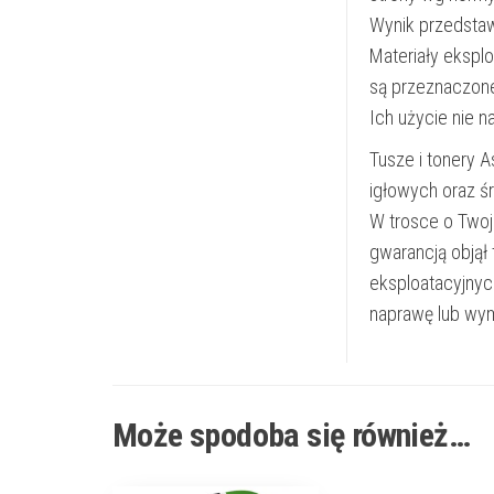
Wynik przedsta
Materiały ekspl
są przeznaczon
Ich użycie nie 
Tusze i tonery 
igłowych oraz ś
W trosce o Twoj
gwarancją objął
eksploatacyjnyc
naprawę lub wym
Może spodoba się również…