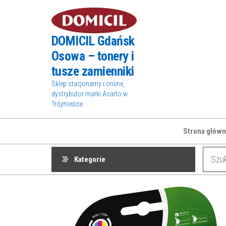
Przejdź
do
treści
DOMICIL Gdańsk
Osowa – tonery i
tusze zamienniki
Sklep stacjonarny i online,
dystrybutor marki Asarto w
Trójmieście.
Strona główn
Kategorie