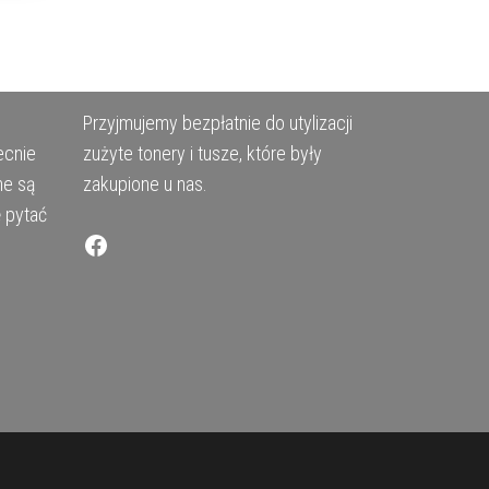
Przyjmujemy bezpłatnie do utylizacji
ecnie
zużyte tonery i tusze, które były
ne są
zakupione u nas.
ę pytać
Facebook