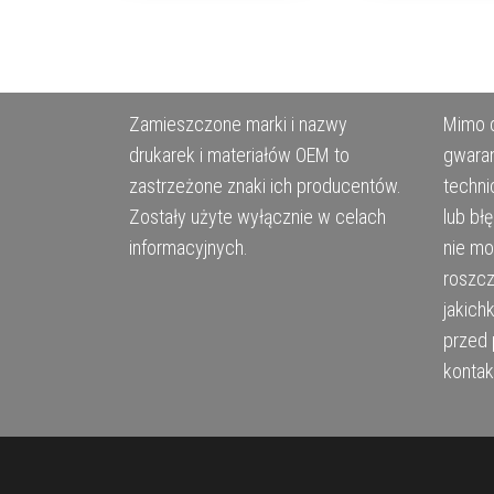
Zamieszczone marki i nazwy
Mimo d
drukarek i materiałów OEM to
gwaran
zastrzeżone znaki ich producentów.
techni
Zostały użyte wyłącznie w celach
lub bł
informacyjnych.
nie m
roszcz
jakich
przed 
kontak