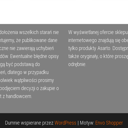
ołożenia wszelkich starań nie
W wyświetlanej ofercie sklepu
tujemy, że publikowane dane
internetowego znajdują się ob
czne nie zawierają uchybień
tylko produkty Asarto. Dostęp
ędów. Ewentualne błędne opisy
także oryginały, o które prosz
ogą być podstawą do
odrębnie.
eń, dlatego w przypadku
kolwiek wątpliwości prosimy
podjęciem decyzji o zakupie o
t z handlowcem.
Dumnie wspierane przez
WordPress
|
Motyw:
Envo Shopper