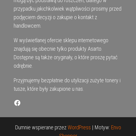
mogą być podstawą do roszczeń, dlatego w
przypadku jakichkolwiek wątpliwości prosimy przed
podjęciem decyzji o zakupie o kontakt z
handlowcem.
W wyświetlanej ofercie sklepu internetowego
znajdują się obecnie tylko produkty Asarto.
Dostępne są także oryginały, o które proszę pytać
odrębnie.
Przyjmujemy bezpłatnie do utylizacji zużyte tonery i
tusze, które były zakupione u nas.
Facebook
Dumnie wspierane przez
WordPress
|
Motyw:
Envo
Shopper