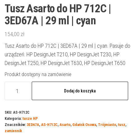
Tusz Asarto do HP 712C |
3ED67A | 29 ml | cyan
154,00
zł
Tusz Asarto do HP 712C | 3ED67A | 29 ml | cyan. Pasuje do
urządzeń: HP DesignJet T210, HP DesignJet T230, HP
DesignJet T250, HP DesignJet T630, HP DesignJet T650
Produkt dostępny na zamówienie
ilość
Dodaj do koszyka
Tusz
Asarto
do
SKU:
AS-H712C
Kategoria:
tusze HP
HP
Znaczników:
3ED67A
,
AS-H712C
,
Asarto
,
Gdańsk Osowa
,
Trójmiasto
,
tusz
,
712C
zamiennik
|