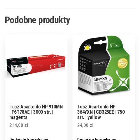
Podobne produkty
Tusz Asarto do HP 913MN
Tusz Asarto do HP
| F6T78AE | 3000 str. |
364YXN | CB325EE | 750
magenta
str. | yellow
214,00
zł
24,00
zł
Dodaj do koszyka
Dodaj do koszyka