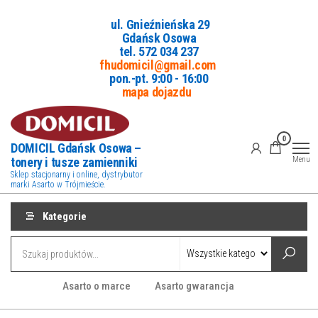
Przejdź
ul. Gnieźnieńska 29
do
Gdańsk Osowa
treści
tel. 5
72 034 237
fhudomicil@gmail.com
pon.-pt. 9:00 - 16:00
mapa dojazdu
0
DOMICIL Gdańsk Osowa –
tonery i tusze zamienniki
Menu
Sklep stacjonarny i online, dystrybutor
marki Asarto w Trójmieście.
Kategorie
Asarto o marce
Asarto gwarancja