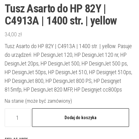
Tusz Asarto do HP 82Y |
C4913A | 1400 str. | yellow
34,00
zł
Tusz Asarto do HP 82Y | C4913A | 1400 str. | yellow. Pasuje
do urządzeń: HP DesignJet 120, HP DesignJet 120 nr, HP
DesignJet 20ps, HP DesignJet 500, HP DesignJet 500 ps,
HP DesignJet 50ps, HP DesignJet 510, HP Designjet 510ps,
HP DesignJet 800, HP DesignJet 800 PS, HP Designjet
815mfp, HP DesignJet 820 MFP, HP Designjet cc800ps
Na stanie (może być zamówiony)
ilość
Dodaj do koszyka
Tusz
Asarto
do