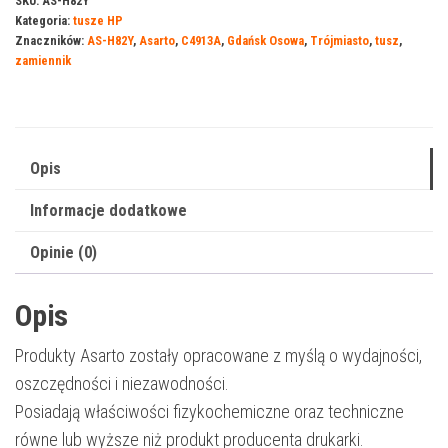
SKU:
AS-H82Y
Kategoria:
tusze HP
HP
Znaczników:
AS-H82Y
,
Asarto
,
C4913A
,
Gdańsk Osowa
,
Trójmiasto
,
tusz
,
82Y
zamiennik
|
C4913A
|
1400
Opis
str.
Informacje dodatkowe
|
yellow
Opinie (0)
Opis
Produkty Asarto zostały opracowane z myślą o wydajności,
oszczędności i niezawodności.
Posiadają właściwości fizykochemiczne oraz techniczne
równe lub wyższe niż produkt producenta drukarki.