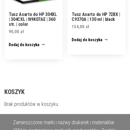
Tusz Asarto do HP 304XL
Tusz Asarto do HP 72BX |
| 304CXL | N9K07AE | 360
C9370A | 130 ml | black
str. | color
154,00
zł
90,00
zł
Dodaj do koszyka
Dodaj do koszyka
KOSZYK
Brak produktów w koszyku.
Zamieszczone marki i nazwy drukarek i materiałów