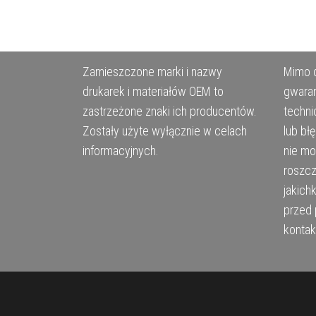
Zamieszczone marki i nazwy
Mimo d
drukarek i materiałów OEM to
gwaran
zastrzeżone znaki ich producentów.
techni
Zostały użyte wyłącznie w celach
lub bł
informacyjnych.
nie m
roszcz
jakich
przed 
kontak