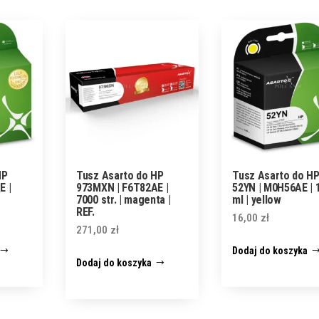
HP
Tusz Asarto do HP
Tusz Asarto do H
E |
973MXN | F6T82AE |
52YN | M0H56AE | 
7000 str. | magenta |
ml | yellow
REF.
16,00
zł
271,00
zł
Dodaj do koszyka
Dodaj do koszyka