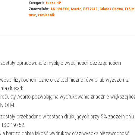
Kategoria:
tusze HP
HP
Znaczników:
AS-H913YN
,
Asarto
,
F6T79AE
,
Gdańsk Osowa
,
Trójm
913YN
tusz
,
zamiennik
|
F6T79AE
|
3000
str.
 zostały opracowane z myślą o wydajności, oszczędności i
|
yellow
iwości fizykochemiczne oraz techniczne równe lub wyższe niż
nta drukarki.
produkty Asarto pozwalają na wydrukowanie znacznie większej lic
ały OEM.
 zostały przebadane w testach drukujących przy 5% zaczernieniu
y ISO 19752.
wia bardzo dobrą jakość wydruków oraz wysoką niezawodność.