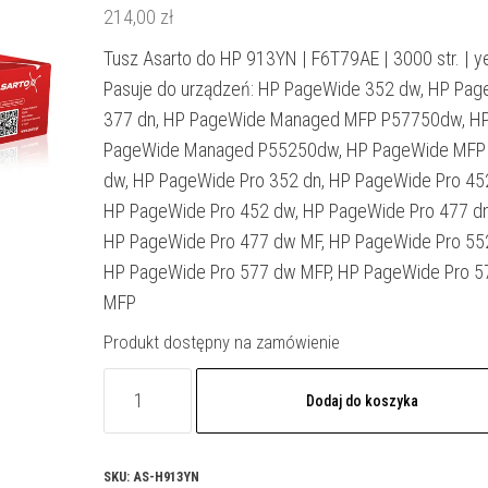
214,00
zł
Tusz Asarto do HP 913YN | F6T79AE | 3000 str. | ye
Pasuje do urządzeń: HP PageWide 352 dw, HP Pa
377 dn, HP PageWide Managed MFP P57750dw, H
PageWide Managed P55250dw, HP PageWide MFP
dw, HP PageWide Pro 352 dn, HP PageWide Pro 452
HP PageWide Pro 452 dw, HP PageWide Pro 477 dn
HP PageWide Pro 477 dw MF, HP PageWide Pro 55
HP PageWide Pro 577 dw MFP, HP PageWide Pro 5
MFP
Produkt dostępny na zamówienie
ilość
Dodaj do koszyka
Tusz
Asarto
do
SKU:
AS-H913YN