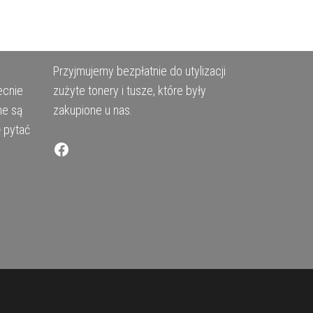
Przyjmujemy bezpłatnie do utylizacji
ecnie
zużyte tonery i tusze, które były
ne są
zakupione u nas.
ę pytać
Facebook