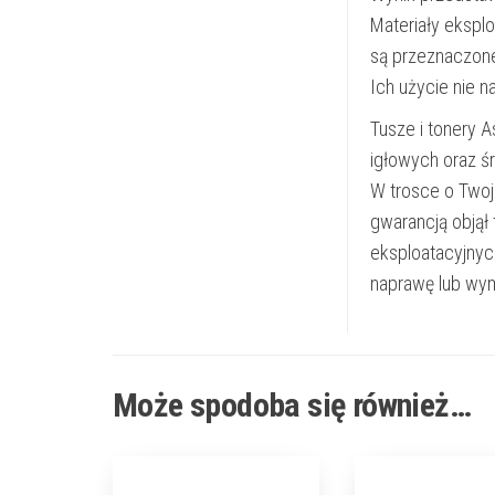
Materiały ekspl
są przeznaczon
Ich użycie nie 
Tusze i tonery 
igłowych oraz ś
W trosce o Twoj
gwarancją objął
eksploatacyjnyc
naprawę lub wym
Może spodoba się również…