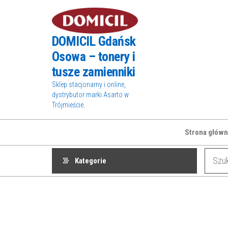
Przejdź
do
treści
DOMICIL Gdańsk
Osowa – tonery i
tusze zamienniki
Sklep stacjonarny i online,
dystrybutor marki Asarto w
Trójmieście.
Strona główn
Kategorie