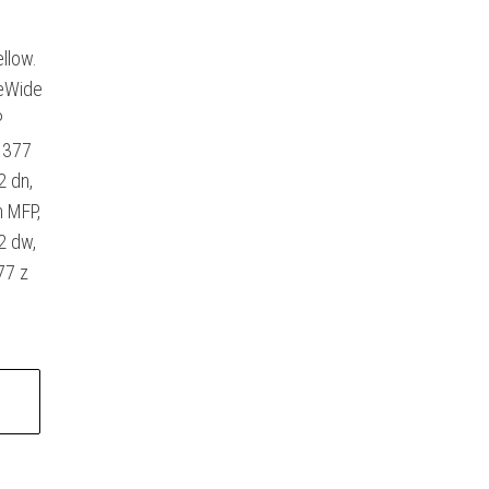
llow.
geWide
P
 377
 dn,
 MFP,
2 dw,
77 z