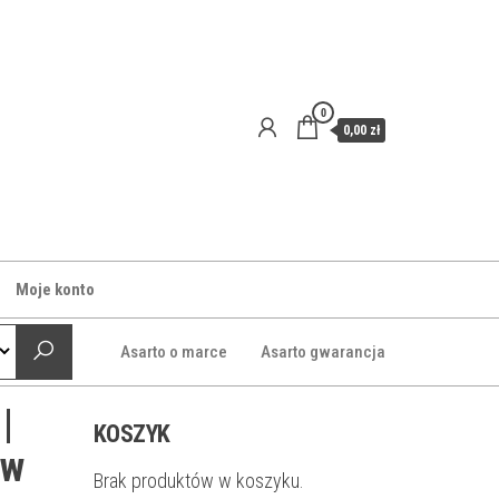
0
0,00 zł
Moje konto
Asarto o marce
Asarto gwarancja
|
KOSZYK
ow
Brak produktów w koszyku.