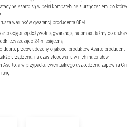
oatacyjne Asarto są w pełni kompatybilne z urządzeniem, do któr
e.
narusza warunków gwarancji producenta OEM.
Asarto objęte są dożywotnią gwarancją, natomiast taśmy do drukar
rodki czyszczące 24-miesięczną.
e dobro, przeświadczony o jakości produktów Asarto producent,
 także urządzenia, na czas stosowania w nich materiałów
h Asarto, a w przypadku ewentualnego uszkodzenia zapewnia Ci 
ianę.