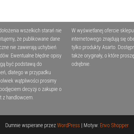
ołożenia wszelkich starań nie
W wyświetlanej ofercie sklepu
tujemy, że publikowane dane
internetowego znajdują się ob
czne nie zawierają uchybień
tylko produkty Asarto. Dostęp
ędów. Ewentualne błędne opisy
także oryginały, o które prosz
ogą być podstawą do
odrębnie.
eń, dlatego w przypadku
kolwiek wątpliwości prosimy
podjęciem decyzji o zakupie o
t z handlowcem.
Dumnie wspierane przez
WordPress
|
Motyw:
Envo Shopper