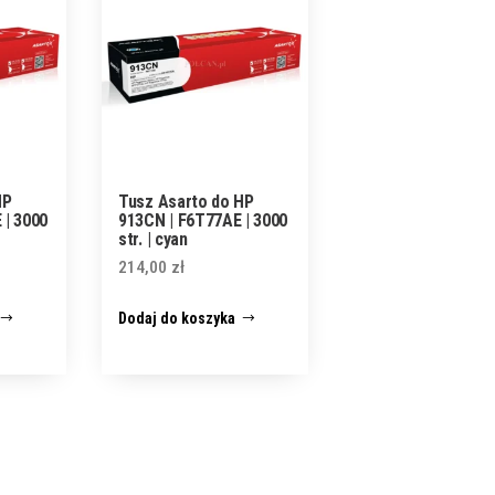
HP
Tusz Asarto do HP
 | 3000
913CN | F6T77AE | 3000
str. | cyan
214,00
zł
Dodaj do koszyka