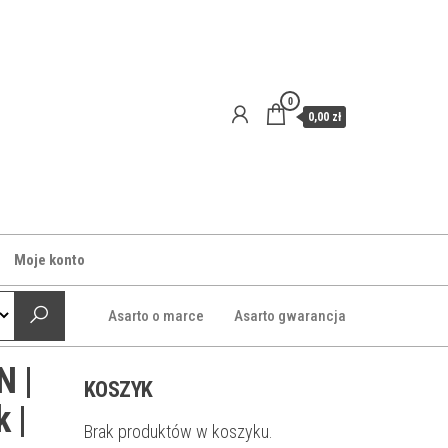
0
0,00 zł
Moje konto
Asarto o marce
Asarto gwarancja
N |
KOSZYK
 |
Brak produktów w koszyku.