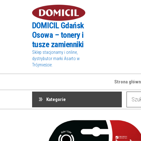
Przejdź
do
treści
DOMICIL Gdańsk
Osowa – tonery i
tusze zamienniki
Sklep stacjonarny i online,
dystrybutor marki Asarto w
Trójmieście.
Strona główn
Kategorie