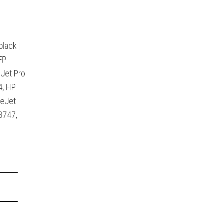
black |
FP
eJet Pro
4, HP
ceJet
8747,