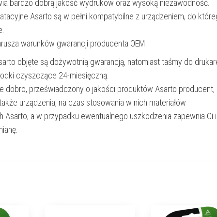
wia bardzo dobrą jakość wydruków oraz wysoką niezawodność.
oatacyjne Asarto są w pełni kompatybilne z urządzeniem, do któr
e.
narusza warunków gwarancji producenta OEM.
Asarto objęte są dożywotnią gwarancją, natomiast taśmy do drukar
rodki czyszczące 24-miesięczną.
e dobro, przeświadczony o jakości produktów Asarto producent,
 także urządzenia, na czas stosowania w nich materiałów
h Asarto, a w przypadku ewentualnego uszkodzenia zapewnia Ci 
ianę.