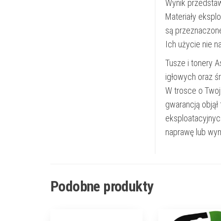
Wynik przedsta
Materiały ekspl
są przeznaczon
Ich użycie nie 
Tusze i tonery 
igłowych oraz ś
W trosce o Twoj
gwarancją objął
eksploatacyjnyc
naprawę lub wym
Podobne produkty