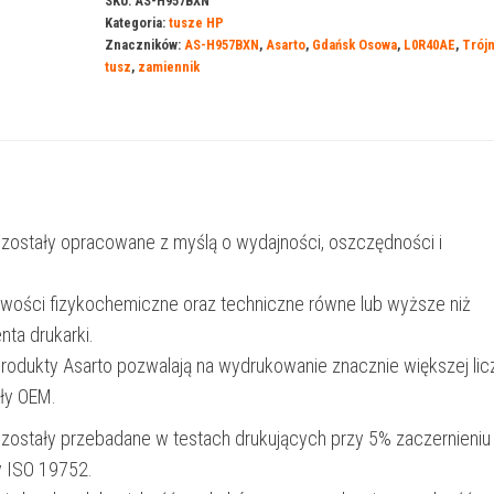
SKU:
AS-H957BXN
Kategoria:
tusze HP
HP
Znaczników:
AS-H957BXN
,
Asarto
,
Gdańsk Osowa
,
L0R40AE
,
Trój
957BXN
tusz
,
zamiennik
|
L0R40AE
|
3000
str.
 zostały opracowane z myślą o wydajności, oszczędności i
|
black
iwości fizykochemiczne oraz techniczne równe lub wyższe niż
|
nta drukarki.
REF.
produkty Asarto pozwalają na wydrukowanie znacznie większej lic
ały OEM.
 zostały przebadane w testach drukujących przy 5% zaczernieniu
y ISO 19752.