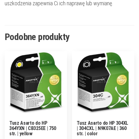
uszkodzenia zapewnia Ci ich naprawę lub wymianę.
Podobne produkty
Tusz Asarto do HP
Tusz Asarto do HP 304XL
364YXN | CB325EE | 750
| 304CXL | N9K07AE | 360
str. | yellow
str. | color