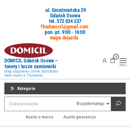
Przejdź
ul. Gnieźnieńska 29
do
Gdańsk Osowa
treści
tel. 5
72 034 237
fhudomicil@gmail.com
pon.-pt. 9:00 - 16:00
mapa dojazdu
0
DOMICIL Gdańsk Osowa –
tonery i tusze zamienniki
Menu
Sklep stacjonarny i online, dystrybutor
marki Asarto w Trójmieście.
Kategorie
Asarto o marce
Asarto gwarancja