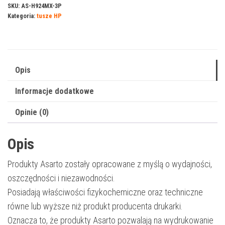
do
SKU:
AS-H924MX-3P
Kategoria:
tusze HP
HP
924e
3-
PACK
Opis
|
4K0U8NE
Informacje dodatkowe
|
Opinie (0)
924MX-
3P
Opis
|
3*800
Produkty Asarto zostały opracowane z myślą o wydajności,
str.
oszczędności i niezawodności.
|
Posiadają właściwości fizykochemiczne oraz techniczne
magenta
równe lub wyższe niż produkt producenta drukarki.
Oznacza to, że produkty Asarto pozwalają na wydrukowanie