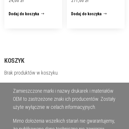
24,00
zł
271,00
zł
Dodaj do koszyka
Dodaj do koszyka
KOSZYK
Brak produktów w koszyku.
Zamieszczone marki i nazwy drukarek i materiałów
OEM to zastrzeżone znaki ich producentów. Zostały
użyte wyłącznie w celach informacyjnych.
Mimo dołożenia wszelkich starań nie gwarantujemy,
że publikowane dane techniczne nie zawierają