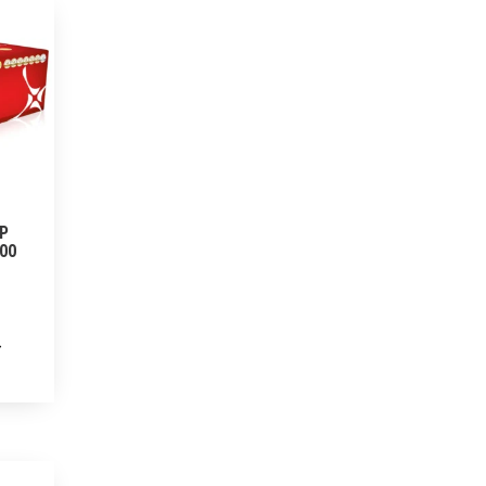
HP
500