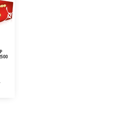
HP
2500