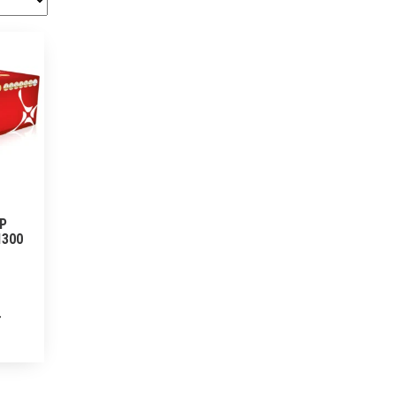
HP
1300