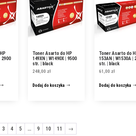
 HP
Toner Asarto do HP
Toner Asarto do 
| 2900
149XN | W1490X | 9500
153AN | W1530A | 
str. | black
str. | black
248,00
zł
61,00
zł
Dodaj do koszyka
Dodaj do koszyka
3
4
5
…
9
10
11
→