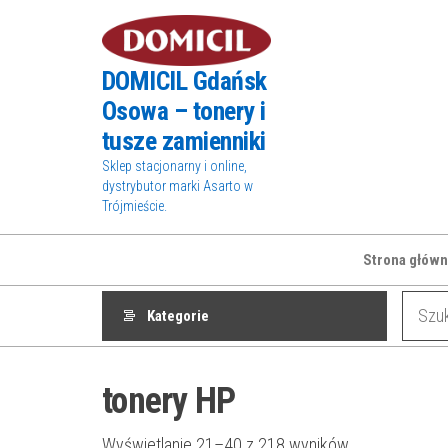
Przejdź
do
treści
DOMICIL Gdańsk
Osowa – tonery i
tusze zamienniki
Sklep stacjonarny i online,
dystrybutor marki Asarto w
Trójmieście.
Strona główn
Kategorie
tonery HP
Wyświetlanie 21–40 z 218 wyników