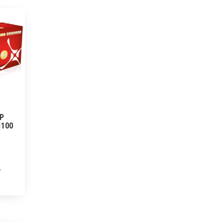
HP
1100