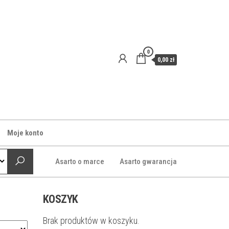
0
0,00 zł
Moje konto
Asarto o marce
Asarto gwarancja
KOSZYK
Brak produktów w koszyku.