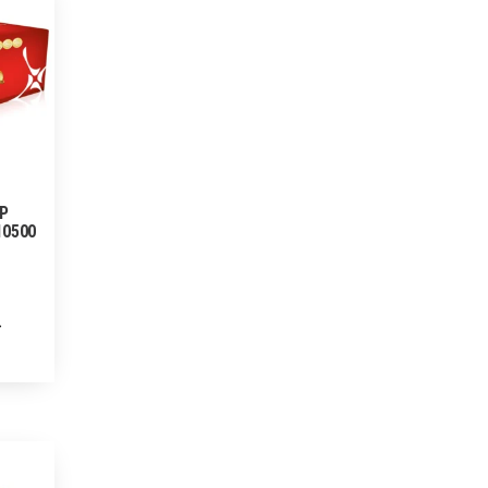
HP
10500