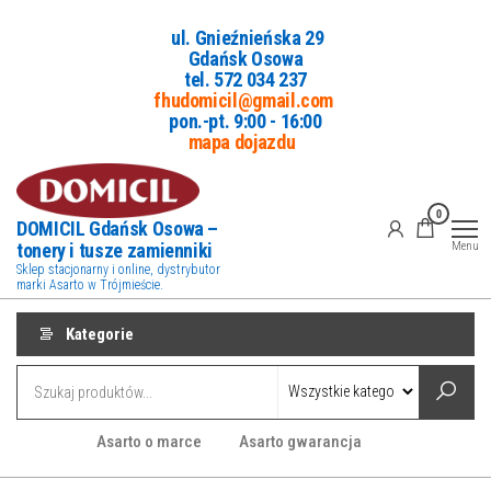
Przejdź
ul. Gnieźnieńska 29
do
Gdańsk Osowa
treści
tel. 5
72 034 237
fhudomicil@gmail.com
pon.-pt. 9:00 - 16:00
mapa dojazdu
0
DOMICIL Gdańsk Osowa –
tonery i tusze zamienniki
Menu
Sklep stacjonarny i online, dystrybutor
marki Asarto w Trójmieście.
Kategorie
Asarto o marce
Asarto gwarancja