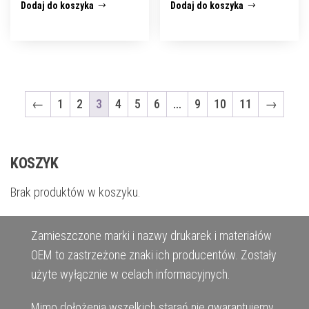
Dodaj do koszyka
Dodaj do koszyka
←
1
2
3
4
5
6
…
9
10
11
→
KOSZYK
Brak produktów w koszyku.
Zamieszczone marki i nazwy drukarek i materiałów
OEM to zastrzeżone znaki ich producentów. Zostały
użyte wyłącznie w celach informacyjnych.
Mimo dołożenia wszelkich starań nie gwarantujemy,