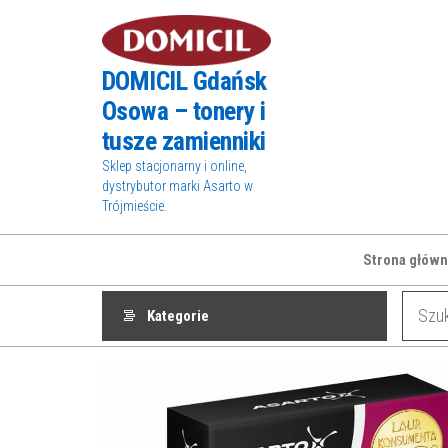
Przejdź
do
treści
DOMICIL Gdańsk
Osowa – tonery i
tusze zamienniki
Sklep stacjonarny i online,
dystrybutor marki Asarto w
Trójmieście.
Strona główn
Kategorie