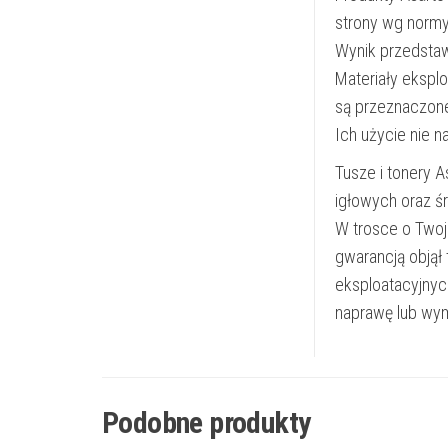
strony wg norm
Wynik przedsta
Materiały ekspl
są przeznaczon
Ich użycie nie 
Tusze i tonery 
igłowych oraz ś
W trosce o Twoj
gwarancją objął
eksploatacyjnyc
naprawę lub wym
Podobne produkty