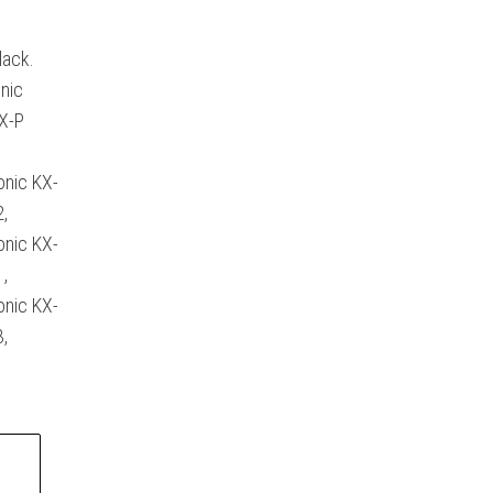
lack.
nic
X-P
onic KX-
,
onic KX-
,
onic KX-
,