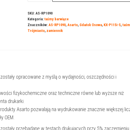
Asarto
do
SKU:
AS-RP1090
Kategoria:
taśmy barwiące
Panasonic
Znaczników:
AS-RP1090
,
Asarto
,
Gdańsk Osowa
,
KX-P115i-S
,
taśm
R1090
Trójmiasto
,
zamiennik
|
KX-
P115i-
S
|
 zostały opracowane z myślą o wydajności, oszczędności i
black
iwości fizykochemiczne oraz techniczne równe lub wyższe niż
nta drukarki.
produkty Asarto pozwalają na wydrukowanie znacznie większej lic
ały OEM.
 zostały przebadane w testach drukujących przy 5% zaczernieniu