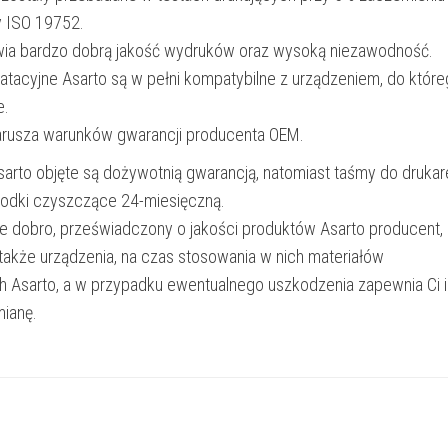
y ISO 19752.
wia bardzo dobrą jakość wydruków oraz wysoką niezawodność.
oatacyjne Asarto są w pełni kompatybilne z urządzeniem, do któr
e.
narusza warunków gwarancji producenta OEM.
Asarto objęte są dożywotnią gwarancją, natomiast taśmy do drukar
rodki czyszczące 24-miesięczną.
e dobro, przeświadczony o jakości produktów Asarto producent,
 także urządzenia, na czas stosowania w nich materiałów
h Asarto, a w przypadku ewentualnego uszkodzenia zapewnia Ci 
ianę.