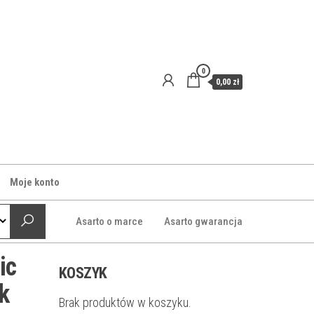
0
0,00 zł
Moje konto
Asarto o marce
Asarto gwarancja
ic
KOSZYK
k
Brak produktów w koszyku.