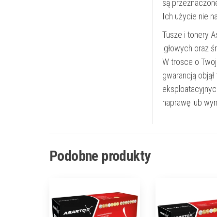
są przeznaczon
Ich użycie nie 
Tusze i tonery 
igłowych oraz ś
W trosce o Twoj
gwarancją objął
eksploatacyjnyc
naprawę lub wym
Podobne produkty