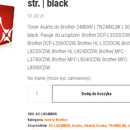
str. | black
91,00
zł
Toner Asarto do Brother 248BXN | TN248XLBK | 300
black. Pasuje do urządzeń: Brother DCP-L3520CDW
Brother DCP-L3560CDW, Brother HL-L3220CW, Brot
L8230CDW, Brother HL-L8240CDW, Brother MFC-
L3740CDW, Brother MFC-L8340CDW, Brother MFC-
L8390CDW
Na stanie (może być zamówiony)
ilość
Dodaj do koszyka
Toner
Asarto
do
SKU:
AS-LB248BXN
Kategoria:
tonery Brother
Brother
Znaczników:
AS-LB248BXN
,
Asarto
,
Gdańsk Osowa
,
TN248XLBK
,
t
248BXN