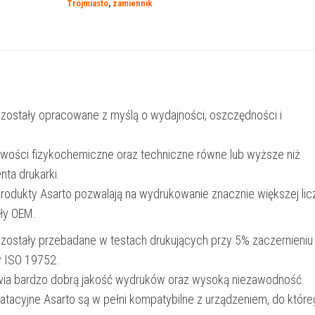
Trójmiasto
,
zamiennik
|
TN248XLBK
|
3000
str.
 zostały opracowane z myślą o wydajności, oszczędności i
|
black
iwości fizykochemiczne oraz techniczne równe lub wyższe niż
nta drukarki.
produkty Asarto pozwalają na wydrukowanie znacznie większej lic
ały OEM.
 zostały przebadane w testach drukujących przy 5% zaczernieniu
y ISO 19752.
wia bardzo dobrą jakość wydruków oraz wysoką niezawodność.
oatacyjne Asarto są w pełni kompatybilne z urządzeniem, do któr