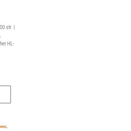
0 str. |
,
her HL-
oner
,