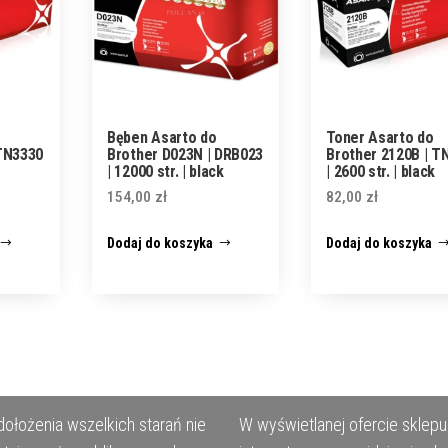
Bęben Asarto do
Toner Asarto do
 TN3330
Brother D023N | DRB023
Brother 2120B | T
| 12000 str. | black
| 2600 str. | black
154,00
zł
82,00
zł
Dodaj do koszyka
Dodaj do koszyka
ołożenia wszelkich starań nie
W wyświetlanej ofercie sklepu