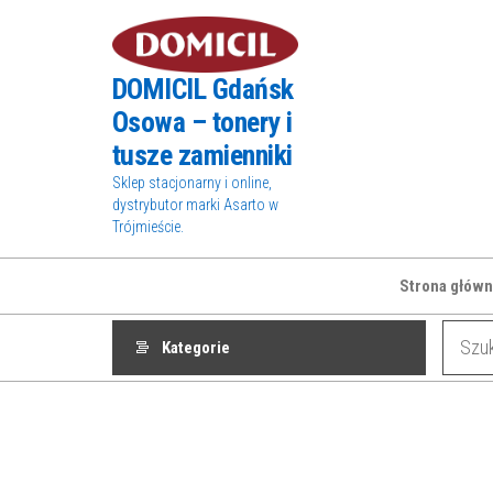
Przejdź
do
treści
DOMICIL Gdańsk
Osowa – tonery i
tusze zamienniki
Sklep stacjonarny i online,
dystrybutor marki Asarto w
Trójmieście.
Strona główn
Kategorie