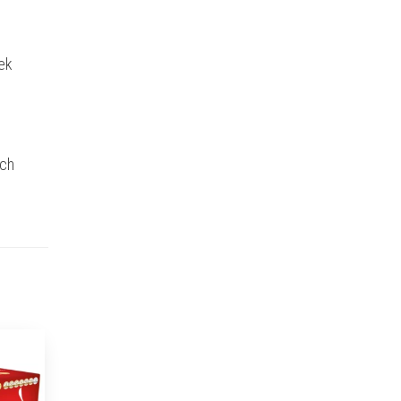
ek
ich