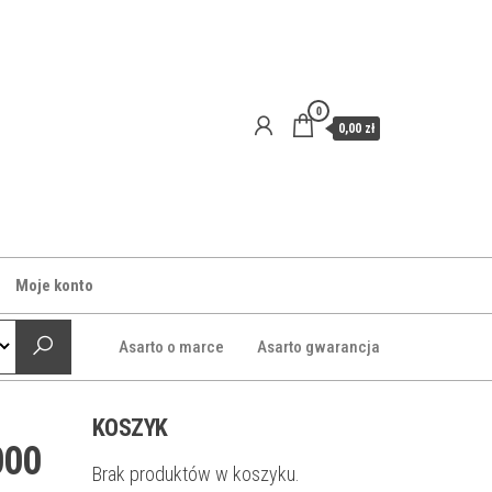
0
0,00 zł
Moje konto
Asarto o marce
Asarto gwarancja
KOSZYK
000
Brak produktów w koszyku.