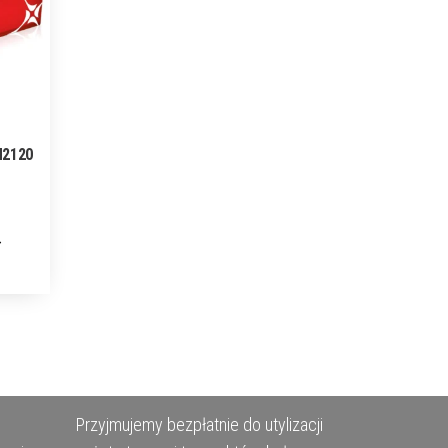
N2120
Przyjmujemy bezpłatnie do utylizacji