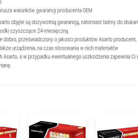
e.
narusza warunków gwarancji producenta OEM.
Asarto objęte są dożywotnią gwarancją, natomiast taśmy do drukar
rodki czyszczące 24-miesięczną.
e dobro, przeświadczony o jakości produktów Asarto producent,
 także urządzenia, na czas stosowania w nich materiałów
h Asarto, a w przypadku ewentualnego uszkodzenia zapewnia Ci 
ianę.