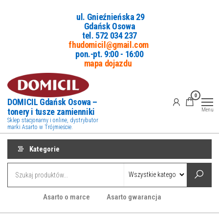
Przejdź
ul. Gnieźnieńska 29
do
Gdańsk Osowa
treści
tel. 5
72 034 237
fhudomicil@gmail.com
pon.-pt. 9:00 - 16:00
mapa dojazdu
0
DOMICIL Gdańsk Osowa –
tonery i tusze zamienniki
Menu
Sklep stacjonarny i online, dystrybutor
marki Asarto w Trójmieście.
Kategorie
Asarto o marce
Asarto gwarancja