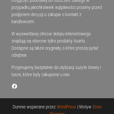
mogą być podstawą do roszczeń, dlatego w
przypadku jakichkolwiek wątpliwości prosimy przed
podjęciem decyzji o zakupie o kontakt z
handlowcem.
W wyświetlanej ofercie sklepu internetowego
znajdują się obecnie tylko produkty Asarto.
Dostępne są także oryginały, o które proszę pytać
odrębnie.
Przyjmujemy bezpłatnie do utylizacji zużyte tonery i
tusze, które były zakupione u nas.
Facebook
Dumnie wspierane przez
WordPress
|
Motyw:
Envo
Shopper