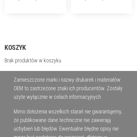
KOSZYK
Brak produktów w koszyku.
Zamieszczone marki i nazwy drukarek i materiałów
OEM to zastrzeżone znaki ich producentów. Zostały
użyte wyłącznie w celach informacyjnych.
Mimo dołożenia wszelkich starań nie gwarantujemy,
że publikowane dane techniczne nie zawierają
uchybień lub błędów. Ewentualne błędne opisy nie