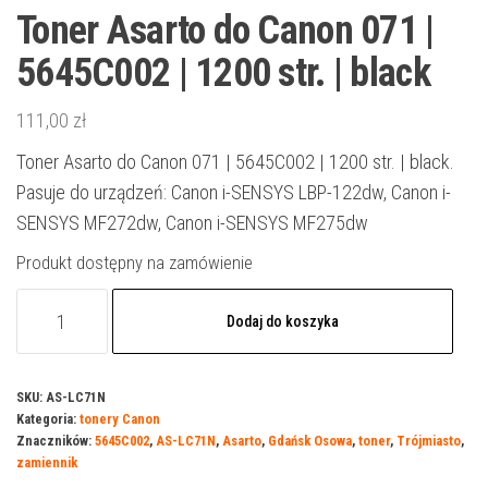
Toner Asarto do Canon 071 |
5645C002 | 1200 str. | black
111,00
zł
Toner Asarto do Canon 071 | 5645C002 | 1200 str. | black.
Pasuje do urządzeń: Canon i-SENSYS LBP-122dw, Canon i-
SENSYS MF272dw, Canon i-SENSYS MF275dw
Produkt dostępny na zamówienie
ilość
Dodaj do koszyka
Toner
Asarto
do
SKU:
AS-LC71N
Kategoria:
tonery Canon
Canon
Znaczników:
5645C002
,
AS-LC71N
,
Asarto
,
Gdańsk Osowa
,
toner
,
Trójmiasto
,
071
zamiennik
|