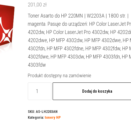
201,00
zł
Toner Asarto do HP 220MN | W2203A | 1800 str. |
magenta. Pasuje do urządzeń: HP Color LaserJet P
4202dw, HP Color LaserJet Pro 4302dw, HP 4202d
4202dwe, HP MFP 4302dw, HP MFP 4302dwe, HP
4302fdn, HP MFP 4302fdne, HP MFP 4302fdw, HP
4302fdwe, HP MFP 4303dw, HP MFP 4303fdn, HP 
4303fdw
Produkt dostępny na zamówienie
ilość
Dodaj do koszyka
Toner
Asarto
do
SKU:
AS-LH2203AN
Kategoria:
tonery HP
HP
220MN