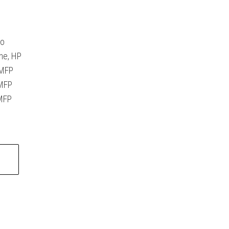
ro
ne, HP
 MFP
 MFP
MFP