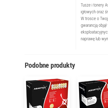
Tusze i tonery 
igłowych oraz ś
W trosce o Twoj
gwarancją objął
eksploatacyjnyc
naprawę lub wym
Podobne produkty