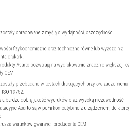
|
W2203A
|
1800
 zostały opracowane z myślą o wydajności, oszczędności i
str.
|
iwości fizykochemiczne oraz techniczne równe lub wyższe niż
magenta
nta drukarki.
produkty Asarto pozwalają na wydrukowanie znacznie większej lic
ały OEM.
 zostały przebadane w testach drukujących przy 5% zaczernieniu
y ISO 19752.
wia bardzo dobrą jakość wydruków oraz wysoką niezawodność.
oatacyjne Asarto są w pełni kompatybilne z urządzeniem, do któr
e.
narusza warunków gwarancji producenta OEM.