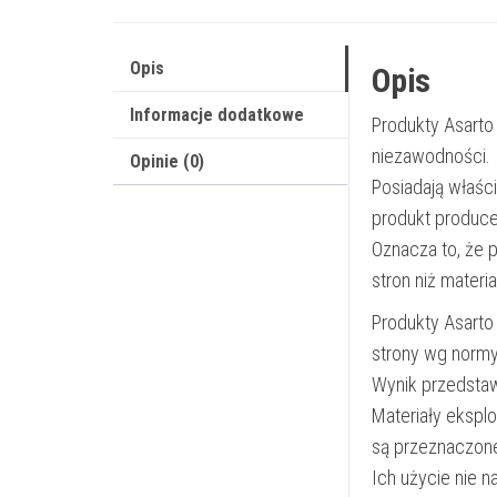
Opis
Opis
Informacje dodatkowe
Produkty Asarto
niezawodności.
Opinie (0)
Posiadają właśc
produkt produce
Oznacza to, że 
stron niż materi
Produkty Asarto
strony wg norm
Wynik przedsta
Materiały ekspl
są przeznaczon
Ich użycie nie 