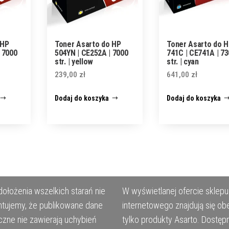
 HP
Toner Asarto do HP
Toner Asarto do 
 7000
504YN | CE252A | 7000
741C | CE741A | 7
str. | yellow
str. | cyan
239,00
zł
641,00
zł
Dodaj do koszyka
Dodaj do koszyka
ołożenia wszelkich starań nie
W wyświetlanej ofercie sklepu
tujemy, że publikowane dane
internetowego znajdują się ob
czne nie zawierają uchybień
tylko produkty Asarto. Dostęp