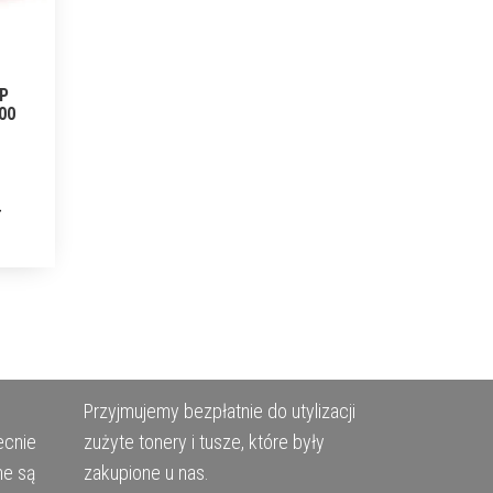
HP
300
Przyjmujemy bezpłatnie do utylizacji
ecnie
zużyte tonery i tusze, które były
ne są
zakupione u nas.