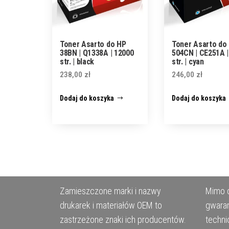
Toner Asarto do HP
Toner Asarto do
38BN | Q1338A | 12000
504CN | CE251A |
str. | black
str. | cyan
238,00
zł
246,00
zł
Dodaj do koszyka
Dodaj do koszyka
Zamieszczone marki i nazwy
Mimo d
drukarek i materiałów OEM to
gwaran
zastrzeżone znaki ich producentów.
techni