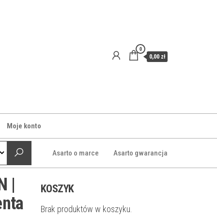
0
0,00 zł
Moje konto
Asarto o marce
Asarto gwarancja
N |
KOSZYK
enta
Brak produktów w koszyku.