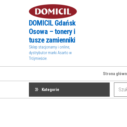
Przejdź
do
treści
DOMICIL Gdańsk
Osowa – tonery i
tusze zamienniki
Sklep stacjonarny i online,
dystrybutor marki Asarto w
Trójmieście.
Strona główn
Kategorie