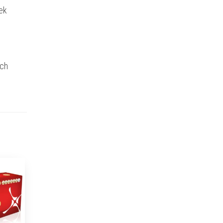
ek
ich