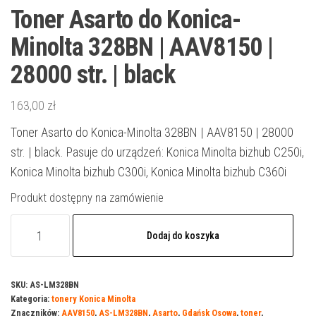
Toner Asarto do Konica-
Minolta 328BN | AAV8150 |
28000 str. | black
163,00
zł
Toner Asarto do Konica-Minolta 328BN | AAV8150 | 28000
str. | black. Pasuje do urządzeń: Konica Minolta bizhub C250i,
Konica Minolta bizhub C300i, Konica Minolta bizhub C360i
Produkt dostępny na zamówienie
ilość
Dodaj do koszyka
Toner
Asarto
do
SKU:
AS-LM328BN
Kategoria:
tonery Konica Minolta
Konica-
Znaczników:
AAV8150
,
AS-LM328BN
,
Asarto
,
Gdańsk Osowa
,
toner
,