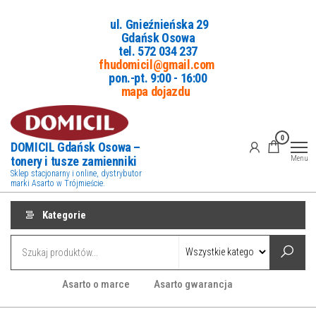
Przejdź
ul. Gnieźnieńska 29
do
Gdańsk Osowa
treści
tel. 5
72 034 237
fhudomicil@gmail.com
pon.-pt. 9:00 - 16:00
mapa dojazdu
0
DOMICIL Gdańsk Osowa –
tonery i tusze zamienniki
Menu
Sklep stacjonarny i online, dystrybutor
marki Asarto w Trójmieście.
Kategorie
Asarto o marce
Asarto gwarancja