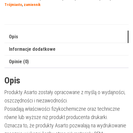
Minolta
Trójmiasto
,
zamiennik
328BN
|
AAV8150
|
Opis
28000
Informacje dodatkowe
str.
|
Opinie (0)
black
Opis
Produkty Asarto zostały opracowane z myślą o wydajności,
oszczędności i niezawodności.
Posiadają właściwości fizykochemiczne oraz techniczne
równe lub wyższe niż produkt producenta drukarki.
Oznacza to, że produkty Asarto pozwalają na wydrukowanie