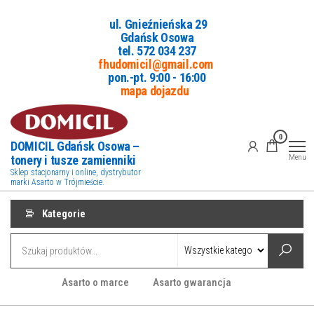
Przejdź
ul. Gnieźnieńska 29
do
Gdańsk Osowa
treści
tel. 5
72 034 237
fhudomicil@gmail.com
pon.-pt. 9:00 - 16:00
mapa dojazdu
0
DOMICIL Gdańsk Osowa –
tonery i tusze zamienniki
Menu
Sklep stacjonarny i online, dystrybutor
marki Asarto w Trójmieście.
Kategorie
Asarto o marce
Asarto gwarancja