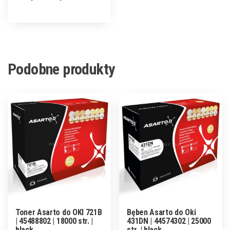
Podobne produkty
Toner Asarto do OKI 721B
Bęben Asarto do Oki
| 45488802 | 18000 str. |
431DN | 44574302 | 25000
black
str. | black