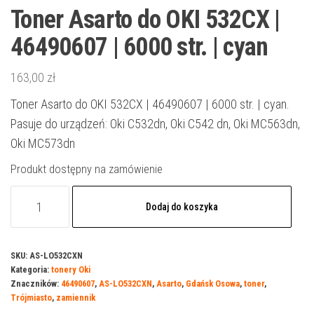
Toner Asarto do OKI 532CX |
46490607 | 6000 str. | cyan
163,00
zł
Toner Asarto do OKI 532CX | 46490607 | 6000 str. | cyan.
Pasuje do urządzeń: Oki C532dn, Oki C542 dn, Oki MC563dn,
Oki MC573dn
Produkt dostępny na zamówienie
ilość
Dodaj do koszyka
Toner
Asarto
do
SKU:
AS-LO532CXN
Kategoria:
tonery Oki
OKI
Znaczników:
46490607
,
AS-LO532CXN
,
Asarto
,
Gdańsk Osowa
,
toner
,
532CX
Trójmiasto
,
zamiennik
|