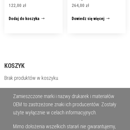
122,00
zł
264,00
zł
Dodaj do koszyka
Dowiedz się więcej
KOSZYK
Brak produktów w koszyku.
Zamieszczone marki i nazwy drukarek i materiałów
OEM to zastrzeżone znaki ich producentów. Zostały
użyte wyłącznie w celach informacyjnych.
Mimo dołożenia wszelkich starań nie gwarantujemy,