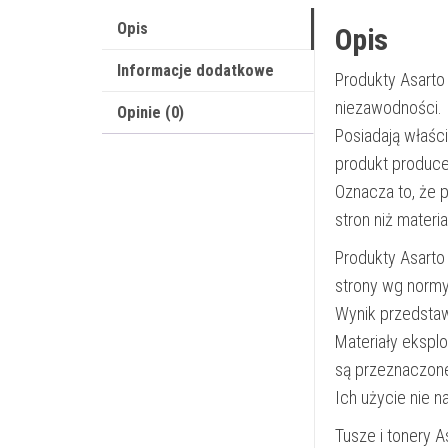
Opis
Opis
Informacje dodatkowe
Produkty Asarto
niezawodności.
Opinie (0)
Posiadają właśc
produkt produce
Oznacza to, że 
stron niż materi
Produkty Asarto
strony wg norm
Wynik przedsta
Materiały ekspl
są przeznaczon
Ich użycie nie 
Tusze i tonery 