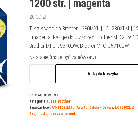
1200 str. | magenta
20,00
zł
Tusz Asarto do Brother 1280MXL | LC1280XLM | 12
| magenta. Pasuje do urządzeń: Brother MFC-J591
Brother MFC-J6510DW, Brother MFC-J6710DW
Na stanie (może być zamówiony)
ilość
Dodaj do koszyka
Tusz
Asarto
do
SKU:
AS-B1280MXL
Kategoria:
tusze Brother
Brother
Znaczników:
AS-B1280MXL
,
Asarto
,
Gdańsk Osowa
,
LC1280XLM
,
1280MXL
Trójmiasto
,
tusz
,
zamiennik
|
LC1280XLM
|