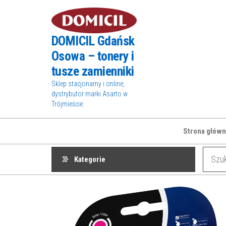
Przejdź
do
treści
DOMICIL Gdańsk
Osowa – tonery i
tusze zamienniki
Sklep stacjonarny i online,
dystrybutor marki Asarto w
Trójmieście.
Strona główn
Kategorie