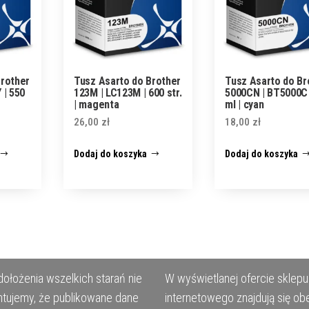
Brother
Tusz Asarto do Brother
Tusz Asarto do Br
 | 550
123M | LC123M | 600 str.
5000CN | BT5000C 
| magenta
ml | cyan
26,00
zł
18,00
zł
Dodaj do koszyka
Dodaj do koszyka
ołożenia wszelkich starań nie
W wyświetlanej ofercie sklepu
tujemy, że publikowane dane
internetowego znajdują się ob