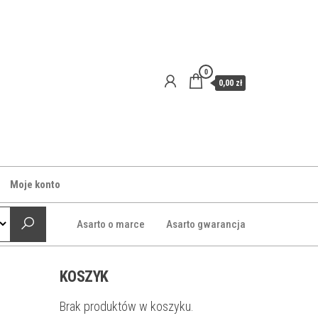
0
0,00 zł
Moje konto
Asarto o marce
Asarto gwarancja
KOSZYK
Brak produktów w koszyku.