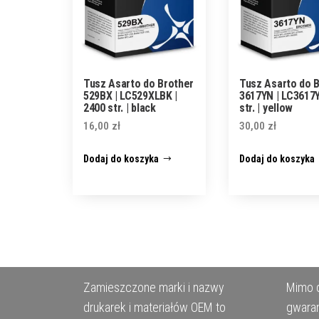
Tusz Asarto do Brother
Tusz Asarto do 
529BX | LC529XLBK |
3617YN | LC3617Y
2400 str. | black
str. | yellow
16,00
zł
30,00
zł
Dodaj do koszyka
Dodaj do koszyka
Zamieszczone marki i nazwy
Mimo d
drukarek i materiałów OEM to
gwaran