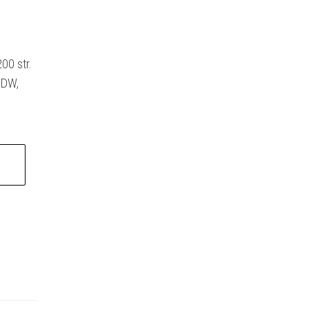
00 str.
0DW,