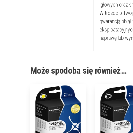
igłowych oraz ś
W trosce o Twoj
gwarancją objął
eksploatacyjnyc
naprawę lub wym
Może spodoba się również…