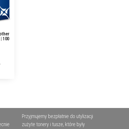
other
| 100
Przyjmujemy bezpłatnie do utylizacji
ecnie
zużyte tonery i tusze, które były