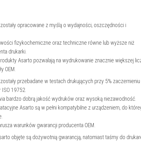
1200
str.
 zostały opracowane z myślą o wydajności, oszczędności i
|
magenta
iwości fizykochemiczne oraz techniczne równe lub wyższe niż
nta drukarki.
produkty Asarto pozwalają na wydrukowanie znacznie większej lic
ały OEM.
 zostały przebadane w testach drukujących przy 5% zaczernieniu
y ISO 19752.
wia bardzo dobrą jakość wydruków oraz wysoką niezawodność.
oatacyjne Asarto są w pełni kompatybilne z urządzeniem, do któr
e.
narusza warunków gwarancji producenta OEM.
Asarto objęte są dożywotnią gwarancją, natomiast taśmy do drukar