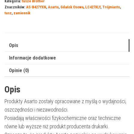
Kategoria:
tusze Brother
Brother
Znaczników:
AS-B427YXN
,
Asarto
,
Gdańsk Osowa
,
LC427XLY
,
Trójmiasto
,
427YXN|
tusz
,
zamiennik
LC427XLY
|
5000
str.
Opis
|
Informacje dodatkowe
yellow
Opinie (0)
Opis
Produkty Asarto zostały opracowane z myślą o wydajności,
oszczędności i niezawodności.
Posiadają właściwości fizykochemiczne oraz techniczne
równe lub wyższe niż produkt producenta drukarki.