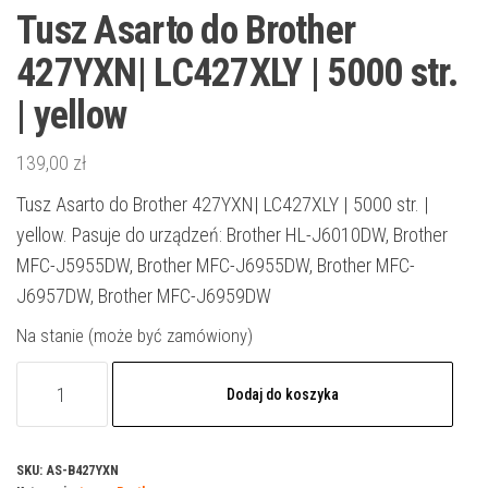
Tusz Asarto do Brother
427YXN| LC427XLY | 5000 str.
| yellow
139,00
zł
Tusz Asarto do Brother 427YXN| LC427XLY | 5000 str. |
yellow. Pasuje do urządzeń: Brother HL-J6010DW, Brother
MFC-J5955DW, Brother MFC-J6955DW, Brother MFC-
J6957DW, Brother MFC-J6959DW
Na stanie (może być zamówiony)
ilość
Dodaj do koszyka
Tusz
Asarto
do
SKU:
AS-B427YXN