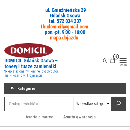
Przejdź
ul. Gnieźnieńska 29
do
Gdańsk Osowa
treści
tel. 5
72 034 237
fhudomicil@gmail.com
pon.-pt. 9:00 - 16:00
mapa dojazdu
0
DOMICIL Gdańsk Osowa –
tonery i tusze zamienniki
Menu
Sklep stacjonarny i online, dystrybutor
marki Asarto w Trójmieście.
Kategorie
Asarto o marce
Asarto gwarancja