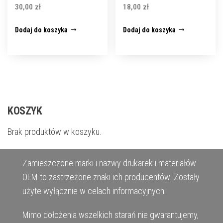
30,00
zł
18,00
zł
Dodaj do koszyka
Dodaj do koszyka
KOSZYK
Brak produktów w koszyku.
Zamieszczone marki i nazwy drukarek i materiałów
OEM to zastrzeżone znaki ich producentów. Zostały
użyte wyłącznie w celach informacyjnych.
Mimo dołożenia wszelkich starań nie gwarantujemy,