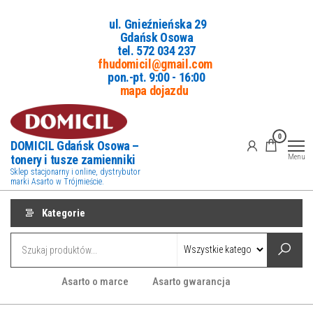
Przejdź
ul. Gnieźnieńska 29
do
Gdańsk Osowa
treści
tel. 5
72 034 237
fhudomicil@gmail.com
pon.-pt. 9:00 - 16:00
mapa dojazdu
0
DOMICIL Gdańsk Osowa –
tonery i tusze zamienniki
Menu
Sklep stacjonarny i online, dystrybutor
marki Asarto w Trójmieście.
Kategorie
Asarto o marce
Asarto gwarancja