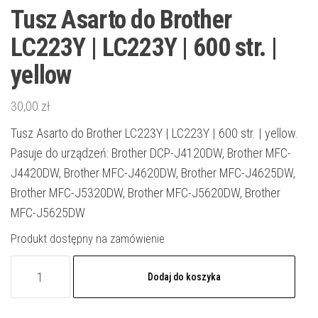
Tusz Asarto do Brother
LC223Y | LC223Y | 600 str. |
yellow
30,00
zł
Tusz Asarto do Brother LC223Y | LC223Y | 600 str. | yellow.
Pasuje do urządzeń: Brother DCP-J4120DW, Brother MFC-
J4420DW, Brother MFC-J4620DW, Brother MFC-J4625DW,
Brother MFC-J5320DW, Brother MFC-J5620DW, Brother
MFC-J5625DW
Produkt dostępny na zamówienie
ilość
Dodaj do koszyka
Tusz
Asarto