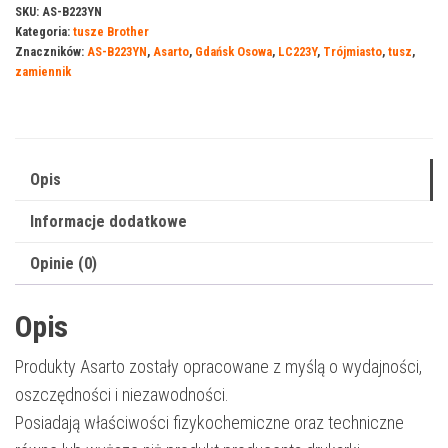
do
SKU:
AS-B223YN
Kategoria:
tusze Brother
Brother
Znaczników:
AS-B223YN
,
Asarto
,
Gdańsk Osowa
,
LC223Y
,
Trójmiasto
,
tusz
,
LC223Y
zamiennik
|
LC223Y
|
600
Opis
str.
Informacje dodatkowe
|
yellow
Opinie (0)
Opis
Produkty Asarto zostały opracowane z myślą o wydajności,
oszczędności i niezawodności.
Posiadają właściwości fizykochemiczne oraz techniczne